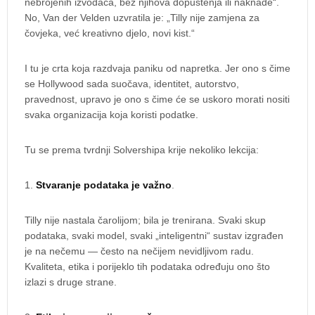
nebrojenih izvođača, bez njihova dopuštenja ili naknade“.
No, Van der Velden uzvratila je: „Tilly nije zamjena za
čovjeka, već kreativno djelo, novi kist.“
I tu je crta koja razdvaja paniku od napretka. Jer ono s čime
se Hollywood sada suočava, identitet, autorstvo,
pravednost, upravo je ono s čime će se uskoro morati nositi
svaka organizacija koja koristi podatke.
Tu se prema tvrdnji Solvershipa krije nekoliko lekcija:
1.
Stvaranje podataka je važno
.
Tilly nije nastala čarolijom; bila je trenirana. Svaki skup
podataka, svaki model, svaki „inteligentni“ sustav izgrađen
je na nečemu — često na nečijem nevidljivom radu.
Kvaliteta, etika i porijeklo tih podataka određuju ono što
izlazi s druge strane.