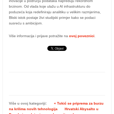
inovacije u području podataka napreduju rekordnom
brzinom. Od vlada koje ulažu u AI infrastrukturu do
poduzeća koja redefiniraju analitiku u velikim razmjerima,
Bliski istok postaje živi studijski primjer kako se podaci
susreću s ambicijom.
Više informacija i prijave potražite na
ovoj poveznici
.
Više u ovoj kategoriji:
« Tokić se priprema za burzu
na krilima novih tehnologija
Hrvatski Abysalto u