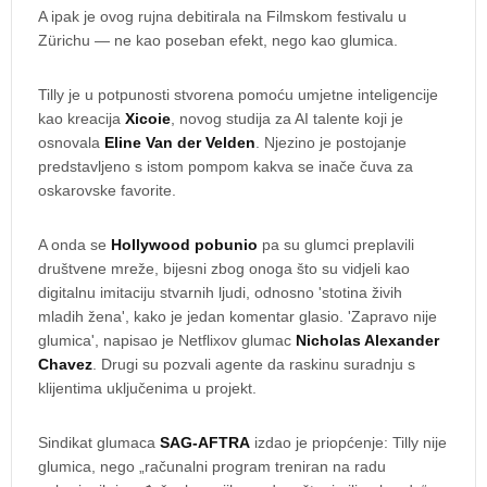
A ipak je ovog rujna debitirala na Filmskom festivalu u
Zürichu — ne kao poseban efekt, nego kao glumica.
Tilly je u potpunosti stvorena pomoću umjetne inteligencije
kao kreacija
Xicoie
, novog studija za AI talente koji je
osnovala
Eline Van der Velden
. Njezino je postojanje
predstavljeno s istom pompom kakva se inače čuva za
oskarovske favorite.
A onda se
Hollywood pobunio
pa su glumci preplavili
društvene mreže, bijesni zbog onoga što su vidjeli kao
digitalnu imitaciju stvarnih ljudi, odnosno 'stotina živih
mladih žena', kako je jedan komentar glasio. 'Zapravo nije
glumica', napisao je Netflixov glumac
Nicholas Alexander
Chavez
. Drugi su pozvali agente da raskinu suradnju s
klijentima uključenima u projekt.
Sindikat glumaca
SAG-AFTRA
izdao je priopćenje: Tilly nije
glumica, nego „računalni program treniran na radu