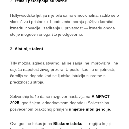
2.
Etika i percepcija su važne
.
Hollywoodska ljutnja nije bila samo emocionalna; radilo se o
vlasništvu i pristanku. I poduzeća moraju pažljivo koračati
između inovacije i zadiranja u privatnost — između onoga
što je moguće i onoga što je odgovorno.
3.
Alat nije talent
.
Tilly možda izgleda stvarno, ali ne sanja, ne improvizira i ne
osjeća napetost živog prizora. U poslu, kao i u umjetnosti,
čarolija se događa kad se ljudska intuicija susretne s
preciznošću stroja.
Solvership kaže da se razgovor nastavlja na
AIMPACT
2025
, godišnjem jednodnevnom događaju Solvershipa
posvećenom praktičnoj primjeni
umjetne inteligencije
.
Ove godine fokus je na
Bliskom istoku
— regiji u kojoj