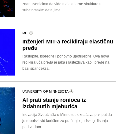
znanstvenicima da vide molekularne strukture u
subatomskim detaljima.
MIT
Inženjeri MIT-a recikliraju elastičnu
pređu
Rastopite, ispredite i ponovno upotrijebite. Ova nova
reciklirajuća pređa je jaka i rastezljiva kao i pređe na
bazi spandeksa.
UNIVERSITY OF MINNESOTA
AI prati stanje ronioca iz
izdahnutih mjehurića
Inovacija Sveučilišta u Minnesoti označava prvi put da
je robotski vid korišten za praćenje ljudskog disanja
pod vodom.