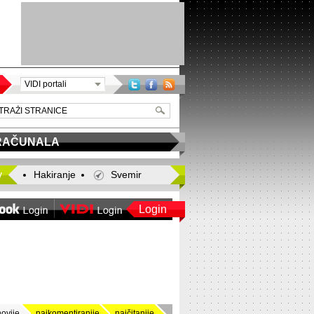
VIDI portali
RAČUNALA
y
Hakiranje
Svemir
Login
novije
najkomentiranije
najčitanije