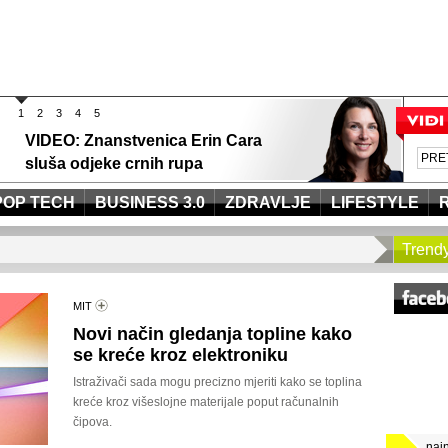
1
2
3
4
5
VIDEO: Znanstvenica Erin Cara
sluša odjeke crnih rupa
POP TECH
BUSINESS 3.0
ZDRAVLJE
LIFESTYLE
Trend
MIT
Novi način gledanja topline kako
se kreće kroz elektroniku
Istraživači sada mogu precizno mjeriti kako se toplina
kreće kroz višeslojne materijale poput računalnih
čipova.
naj