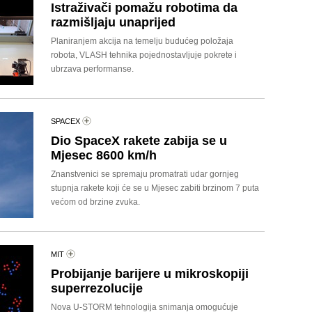
Istraživači pomažu robotima da
razmišljaju unaprijed
Planiranjem akcija na temelju budućeg položaja
robota, VLASH tehnika pojednostavljuje pokrete i
ubrzava performanse.
SPACEX
Dio SpaceX rakete zabija se u
Mjesec 8600 km/h
Znanstvenici se spremaju promatrati udar gornjeg
stupnja rakete koji će se u Mjesec zabiti brzinom 7 puta
većom od brzine zvuka.
MIT
Probijanje barijere u mikroskopiji
superrezolucije
Nova U-STORM tehnologija snimanja omogućuje