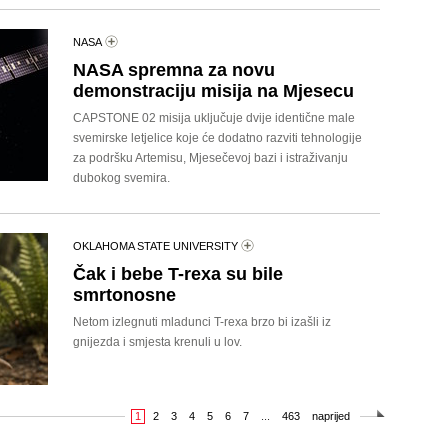
NASA
NASA spremna za novu
demonstraciju misija na Mjesecu
CAPSTONE 02 misija uključuje dvije identične male
svemirske letjelice koje će dodatno razviti tehnologije
za podršku Artemisu, Mjesečevoj bazi i istraživanju
dubokog svemira.
OKLAHOMA STATE UNIVERSITY
Čak i bebe T-rexa su bile
smrtonosne
Netom izlegnuti mladunci T-rexa brzo bi izašli iz
gnijezda i smjesta krenuli u lov.
1
2
3
4
5
6
7
...
463
naprijed