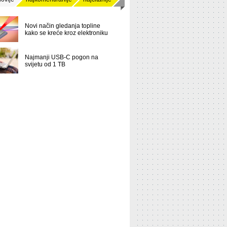
Novi način gledanja topline
kako se kreće kroz elektroniku
Najmanji USB-C pogon na
svijetu od 1 TB