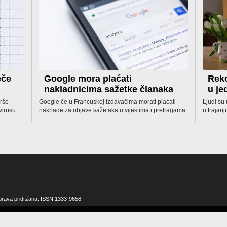
eče
Google mora plaćati
Reko
nakladnicima sažetke članaka
u j
rše
Google će u Francuskoj izdavačima morati plaćati
Ljudi su
virusu.
naknade za objave sažetaka u vijestima i pretragama.
u trajanj
 prava pridržana. ISSN 1333-9656