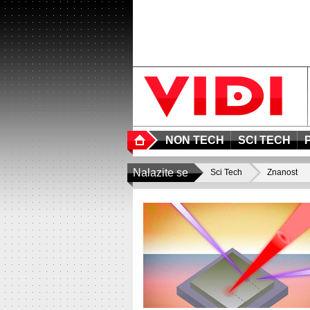
NON TECH
SCI TECH
Nalazite se
Sci Tech
Znanost