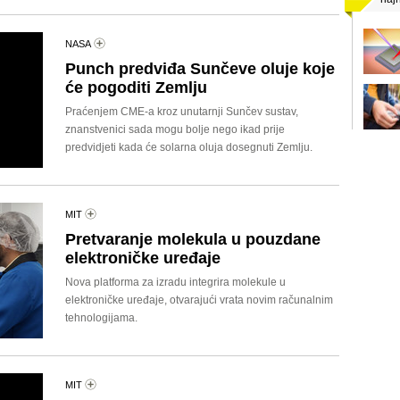
NASA
Punch predviđa Sunčeve oluje koje
će pogoditi Zemlju
Praćenjem CME-a kroz unutarnji Sunčev sustav,
znanstvenici sada mogu bolje nego ikad prije
predvidjeti kada će solarna oluja dosegnuti Zemlju.
MIT
Pretvaranje molekula u pouzdane
elektroničke uređaje
Nova platforma za izradu integrira molekule u
elektroničke uređaje, otvarajući vrata novim računalnim
tehnologijama.
MIT