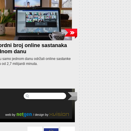
rdni broj online sastanaka
Fitness aplikacija 
ednom danu
korisnicima
 u samo jednom danu održali online sastanke
Fitness aplikacija pod nazivom 
u od 2,7 milijardi minuta.
nudila pomoć u mršavljenju na t
uzimala novac (između 5 i 50 d
ne treniraju, no ljudima su novci
ako su ispunili tražene zahtjeve
web by
/ design by