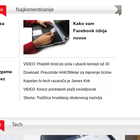
je
Najkomentiranije
za
Kako vam
Facebook izbija
novce
VIDEO: Prepilili brod po pola i ubacili komad od 30
metara
rgama
Dowload: Preuzmite HAKOMetar za mjerenje brzine
bez
Interneta
Kapetan hi-tech razarača je James Kirk
VIDEO: Kinezi predstavili plašt nevidljivosti
Struna: Tražilica hrvatskog strukovnog nazivlja
h
Tech