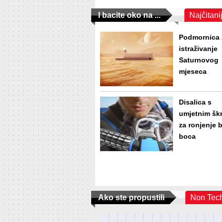
I bacite oko na ...
Najčitani
Podmornica 
istraživanje
Saturnovog
mjeseca
Disalica s
umjetnim šk
za ronjenje 
boca
Ako ste propustili
Non Tec