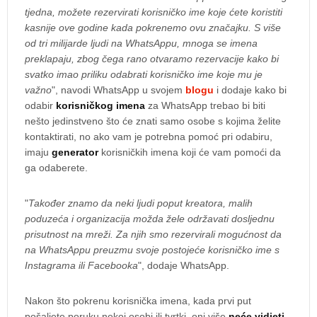
tjedna, možete rezervirati korisničko ime koje ćete koristiti
kasnije ove godine kada pokrenemo ovu značajku. S više
od tri milijarde ljudi na WhatsAppu, mnoga se imena
preklapaju, zbog čega rano otvaramo rezervacije kako bi
svatko imao priliku odabrati korisničko ime koje mu je
važno
", navodi WhatsApp u svojem
blogu
i dodaje kako bi
odabir
korisničkog imena
za WhatsApp trebao bi biti
nešto jedinstveno što će znati samo osobe s kojima želite
kontaktirati, no ako vam je potrebna pomoć pri odabiru,
imaju
generator
korisničkih imena koji će vam pomoći da
ga odaberete.
"
Također znamo da neki ljudi poput kreatora, malih
poduzeća i organizacija možda žele održavati dosljednu
prisutnost na mreži. Za njih smo rezervirali mogućnost da
na WhatsAppu preuzmu svoje postojeće korisničko ime s
Instagrama ili Facebooka
", dodaje WhatsApp.
Nakon što pokrenu korisnička imena, kada prvi put
pošaljete poruku nekoj osobi ili tvrtki, oni više
neće vidjeti