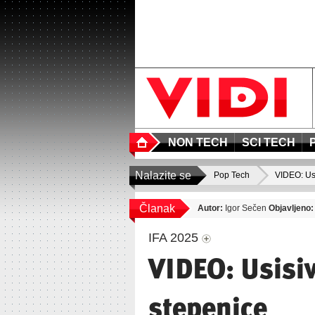
NON TECH
SCI TECH
Nalazite se
Pop Tech
VIDEO: Us
Članak
Autor:
Igor Sečen
Objavljeno:
IFA 2025
VIDEO: Usisiv
stepenice