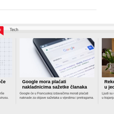
h
Tech
eče
Google mora plaćati
Reko
nakladnicima sažetke članaka
u j
rše
Google će u Francuskoj izdavačima morati plaćati
Ljudi su
virusu.
naknade za objave sažetaka u vijestima i pretragama.
u trajanj