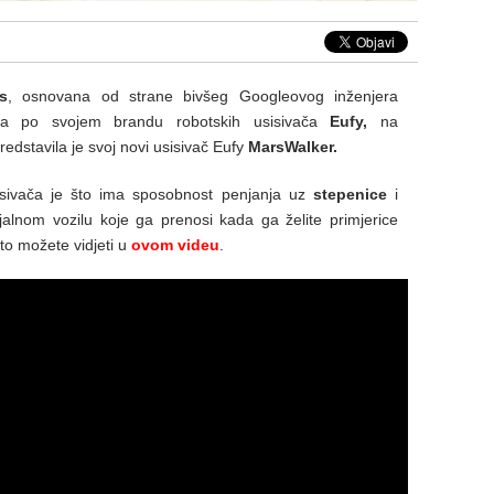
s
, osnovana od strane bivšeg Googleovog inženjera
ta po svojem brandu robotskih usisivača
Eufy,
na
edstavila je svoj novi usisivač Eufy
MarsWalker.
sivača je što ima sposobnost penjanja uz
stepenice
i
cijalnom vozilu koje ga prenosi kada ga želite primjerice
što možete vidjeti u
ovom videu
.