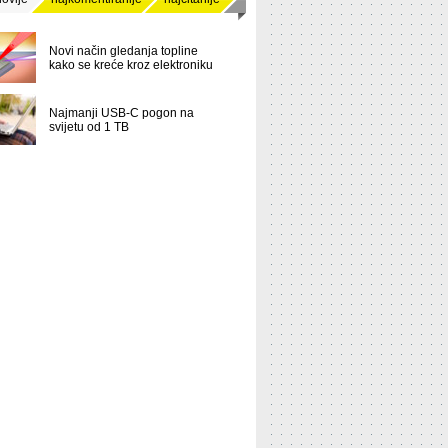
Novi način gledanja topline
kako se kreće kroz elektroniku
Najmanji USB-C pogon na
svijetu od 1 TB