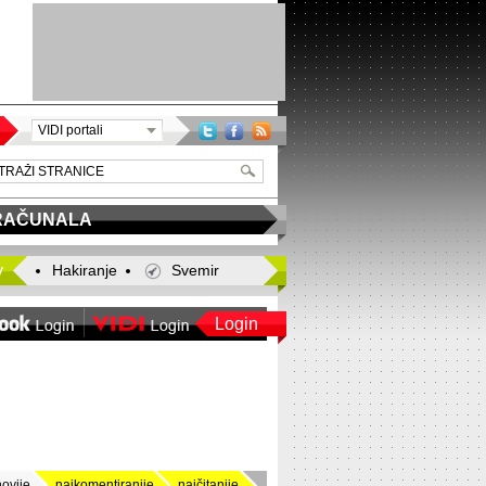
VIDI portali
RAČUNALA
y
Hakiranje
Svemir
Login
novije
najkomentiranije
najčitanije