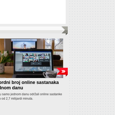
rdni broj online sastanaka
Fitness aplikacija 
ednom danu
korisnicima
 u samo jednom danu održali online sastanke
Fitness aplikacija pod nazivom 
u od 2,7 milijardi minuta.
nudila pomoć u mršavljenju na t
uzimala novac (između 5 i 50 d
ne treniraju, no ljudima su novci
ako su ispunili tražene zahtjeve