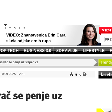
1
2
3
4
5
VIDEO: Znanstvenica Erin Cara
sluša odjeke crnih rupa
POP TECH
BUSINESS 3.0
ZDRAVLJE
LIFESTYLE
Trend
isivač se penje uz stepenice
A
10.09.2025. 12:31
A
A
ač se penje uz
naj