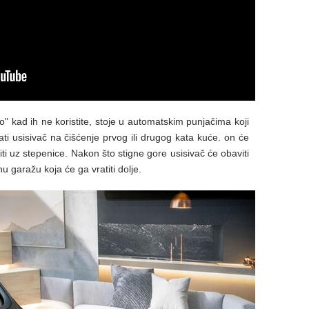
lo" kad ih ne koristite, stoje u automatskim punjačima koji
ati usisivač na čišćenje prvog ili drugog kata kuće. on će
iti uz stepenice. Nakon što stigne gore usisivač će obaviti
nu garažu koja će ga vratiti dolje.