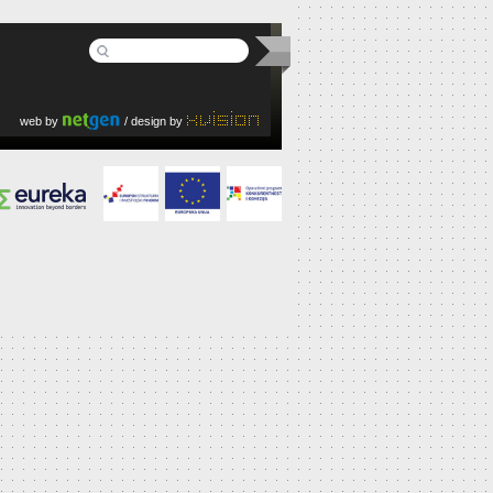
web by
/ design by