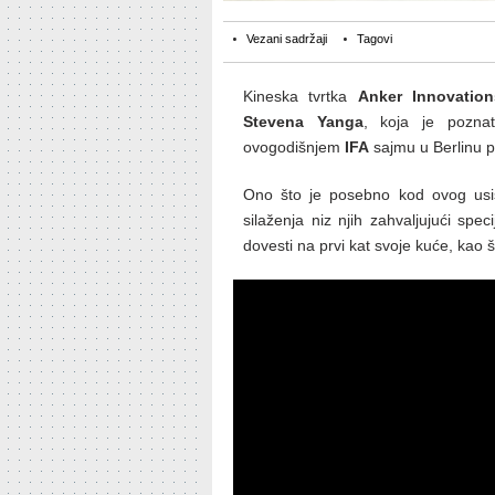
Vezani sadržaji
Tagovi
Kineska tvrtka
Anker Innovation
Stevena Yanga
, koja je pozna
ovogodišnjem
IFA
sajmu u Berlinu pr
Ono što je posebno kod ovog usi
silaženja niz njih zahvaljujući spe
dovesti na prvi kat svoje kuće, kao 