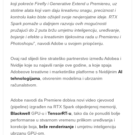
koji pokreće Firefly i Generative Extend u Premiereu, uz
stotine alata koji vam daju kreativnu snagu, preciznost i
kontrolu kako biste oživjeli svoje nevjerojatne ideje. RTX
Spark pomaže u daljnjem razvoju ovih mogućnosti
pružajući do 2 puta bržu umjetnu inteligenciju, uređivanje,
bojanje i efekte u kreativnim tijekovima rada u Premiereu i
Photoshopu
", navodi Adobe u svojem priopćenju.
Ovaj rad slijedi šire strateško partnerstvo između Adobea i
Nvidije koje su najavili ranije ove godine, a koje spaja
Adobeove kreativne i marketinške platforme s Nvidijinim
AI
tehnologijama
, otvorenim modelima i ubrzanim
računalstvom.
Adobe navodi da Premiere dobiva novi video cjevovod
(pipeline) izgrađen na RTX Spark objedinjenoj memoriji,
Blackwell
GPU-u i
TensorRT-u
, tako da će ponuditi bolje
performanse u stvarnom vremenu prilikom uređivanja i
korekcije boja,
brže renderiranje
i umjetnu inteligenciju
ubrzanu GPU-om.