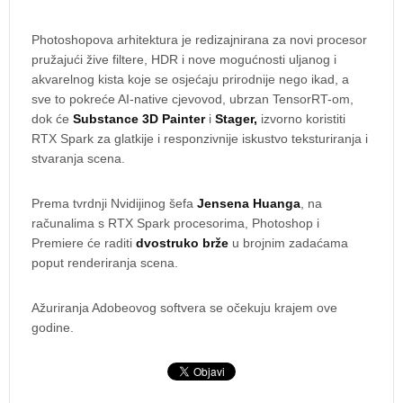
Photoshopova arhitektura je redizajnirana za novi procesor
pružajući žive filtere, HDR i nove mogućnosti uljanog i
akvarelnog kista koje se osjećaju prirodnije nego ikad, a
sve to pokreće AI-native cjevovod, ubrzan TensorRT-om,
dok će
Substance 3D Painter
i
Stager,
izvorno koristiti
RTX Spark za glatkije i responzivnije iskustvo teksturiranja i
stvaranja scena.
Prema tvrdnji Nvidijinog šefa
Jensena Huanga
, na
računalima s RTX Spark procesorima, Photoshop i
Premiere će raditi
dvostruko brže
u brojnim zadaćama
poput renderiranja scena.
Ažuriranja Adobeovog softvera se očekuju krajem ove
godine.