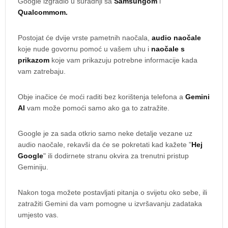
Google izgradio u suradnji sa
Samsungom
i
Qualcommom.
Postojat će dvije vrste pametnih naočala,
audio naočale
koje nude govornu pomoć u vašem uhu i
naočale s
prikazom
koje vam prikazuju potrebne informacije kada
vam zatrebaju.
Obje inačice će moći raditi bez korištenja telefona a
Gemini
AI
vam može pomoći samo ako ga to zatražite.
Google je za sada otkrio samo neke detalje vezane uz
audio naočale, rekavši da će se pokretati kad kažete "
Hej
Google
" ili dodirnete stranu okvira za trenutni pristup
Geminiju.
Nakon toga možete postavljati pitanja o svijetu oko sebe, ili
zatražiti Gemini da vam pomogne u izvršavanju zadataka
umjesto vas.