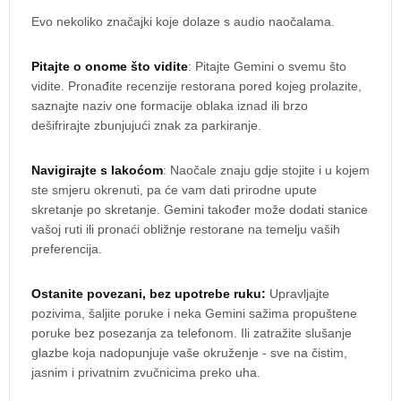
Evo nekoliko značajki koje dolaze s audio naočalama.
Pitajte o onome što vidite
: Pitajte Gemini o svemu što
vidite. Pronađite recenzije restorana pored kojeg prolazite,
saznajte naziv one formacije oblaka iznad ili brzo
dešifrirajte zbunjujući znak za parkiranje.
Navigirajte s lakoćom
: Naočale znaju gdje stojite i u kojem
ste smjeru okrenuti, pa će vam dati prirodne upute
skretanje po skretanje. Gemini također može dodati stanice
vašoj ruti ili pronaći obližnje restorane na temelju vaših
preferencija.
Ostanite povezani, bez upotrebe ruku:
Upravljajte
pozivima, šaljite poruke i neka Gemini sažima propuštene
poruke bez posezanja za telefonom. Ili zatražite slušanje
glazbe koja nadopunjuje vaše okruženje - sve na čistim,
jasnim i privatnim zvučnicima preko uha.