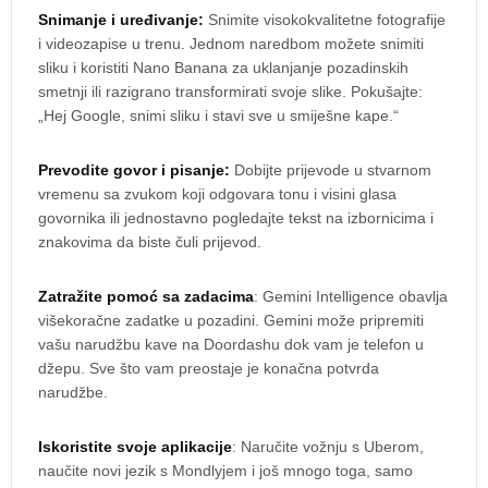
Snimanje i uređivanje:
Snimite visokokvalitetne fotografije
i videozapise u trenu. Jednom naredbom možete snimiti
sliku i koristiti Nano Banana za uklanjanje pozadinskih
smetnji ili razigrano transformirati svoje slike. Pokušajte:
„Hej Google, snimi sliku i stavi sve u smiješne kape.“
Prevodite govor i pisanje:
Dobijte prijevode u stvarnom
vremenu sa zvukom koji odgovara tonu i visini glasa
govornika ili jednostavno pogledajte tekst na izbornicima i
znakovima da biste čuli prijevod.
Zatražite pomoć sa zadacima
: Gemini Intelligence obavlja
višekoračne zadatke u pozadini. Gemini može pripremiti
vašu narudžbu kave na Doordashu dok vam je telefon u
džepu. Sve što vam preostaje je konačna potvrda
narudžbe.
Iskoristite svoje aplikacije
: Naručite vožnju s Uberom,
naučite novi jezik s Mondlyjem i još mnogo toga, samo