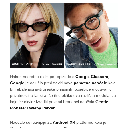
Nakon nesretne (i skupe) epizode s
Google Glassom
,
Google j
e odlučio predstaviti nove
pametne naočale
koje
bi trebale ispraviti greške prijašnjih, posebice u očuvanju
privatnosti, a lansirat će ih u obliku dva različita modela, za
koje će okvire izraditi poznati brandovi naočala
Gentle
Monster
i
Warby Parker
.
Naočale se razvijaju za
Android XR
platformu koju je