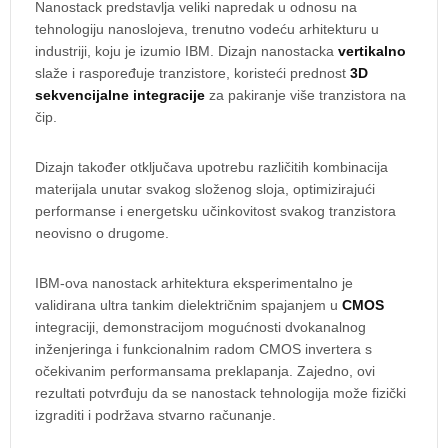
Nanostack predstavlja veliki napredak u odnosu na
tehnologiju nanoslojeva, trenutno vodeću arhitekturu u
industriji, koju je izumio IBM. Dizajn nanostacka
vertikalno
slaže i raspoređuje tranzistore, koristeći prednost
3D
sekvencijalne integracije
za pakiranje više tranzistora na
čip.
Dizajn također otključava upotrebu različitih kombinacija
materijala unutar svakog složenog sloja, optimizirajući
performanse i energetsku učinkovitost svakog tranzistora
neovisno o drugome.
IBM-ova nanostack arhitektura eksperimentalno je
validirana ultra tankim dielektričnim spajanjem u
CMOS
integraciji, demonstracijom mogućnosti dvokanalnog
inženjeringa i funkcionalnim radom CMOS invertera s
očekivanim performansama preklapanja. Zajedno, ovi
rezultati potvrđuju da se nanostack tehnologija može fizički
izgraditi i podržava stvarno računanje.