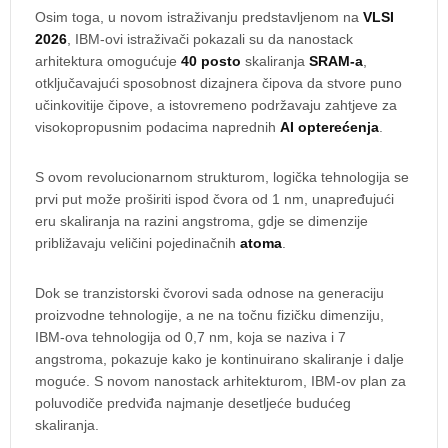
Osim toga, u novom istraživanju predstavljenom na
VLSI
2026
, IBM-ovi istraživači pokazali su da nanostack
arhitektura omogućuje
40 posto
skaliranja
SRAM-a
,
otključavajući sposobnost dizajnera čipova da stvore puno
učinkovitije čipove, a istovremeno podržavaju zahtjeve za
visokopropusnim podacima naprednih
AI opterećenja
.
S ovom revolucionarnom strukturom, logička tehnologija se
prvi put može proširiti ispod čvora od 1 nm, unapređujući
eru skaliranja na razini angstroma, gdje se dimenzije
približavaju veličini pojedinačnih
atoma
.
Dok se tranzistorski čvorovi sada odnose na generaciju
proizvodne tehnologije, a ne na točnu fizičku dimenziju,
IBM-ova tehnologija od 0,7 nm, koja se naziva i 7
angstroma, pokazuje kako je kontinuirano skaliranje i dalje
moguće. S novom nanostack arhitekturom, IBM-ov plan za
poluvodiče predviđa najmanje desetljeće budućeg
skaliranja.