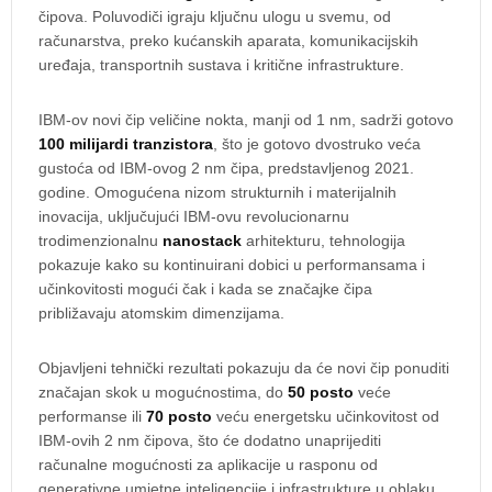
čipova. Poluvodiči igraju ključnu ulogu u svemu, od
računarstva, preko kućanskih aparata, komunikacijskih
uređaja, transportnih sustava i kritične infrastrukture.
IBM-ov novi čip veličine nokta, manji od 1 nm, sadrži gotovo
100 milijardi tranzistora
, što je gotovo dvostruko veća
gustoća od IBM-ovog 2 nm čipa, predstavljenog 2021.
godine. Omogućena nizom strukturnih i materijalnih
inovacija, uključujući IBM-ovu revolucionarnu
trodimenzionalnu
nanostack
arhitekturu, tehnologija
pokazuje kako su kontinuirani dobici u performansama i
učinkovitosti mogući čak i kada se značajke čipa
približavaju atomskim dimenzijama.
Objavljeni tehnički rezultati pokazuju da će novi čip ponuditi
značajan skok u mogućnostima, do
50 posto
veće
performanse ili
70 posto
veću energetsku učinkovitost od
IBM-ovih 2 nm čipova, što će dodatno unaprijediti
računalne mogućnosti za aplikacije u rasponu od
generativne umjetne inteligencije i infrastrukture u oblaku