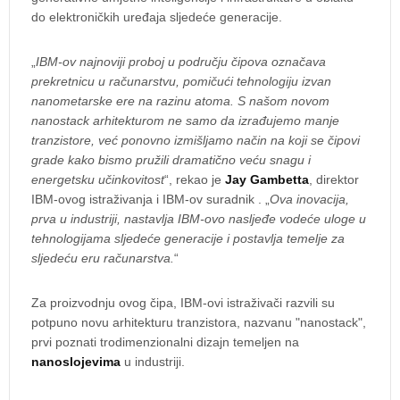
do elektroničkih uređaja sljedeće generacije.
„
IBM-ov najnoviji proboj u području čipova označava
prekretnicu u računarstvu, pomičući tehnologiju izvan
nanometarske ere na razinu atoma. S našom novom
nanostack arhitekturom ne samo da izrađujemo manje
tranzistore, već ponovno izmišljamo način na koji se čipovi
grade kako bismo pružili dramatično veću snagu i
energetsku učinkovitost
“, rekao je
Jay Gambetta
, direktor
IBM-ovog istraživanja i IBM-ov suradnik . „
Ova inovacija,
prva u industriji, nastavlja IBM-ovo nasljeđe vodeće uloge u
tehnologijama sljedeće generacije i postavlja temelje za
sljedeću eru računarstva.
“
Za proizvodnju ovog čipa, IBM-ovi istraživači razvili su
potpuno novu arhitekturu tranzistora, nazvanu "nanostack",
prvi poznati trodimenzionalni dizajn temeljen na
nanoslojevima
u industriji.