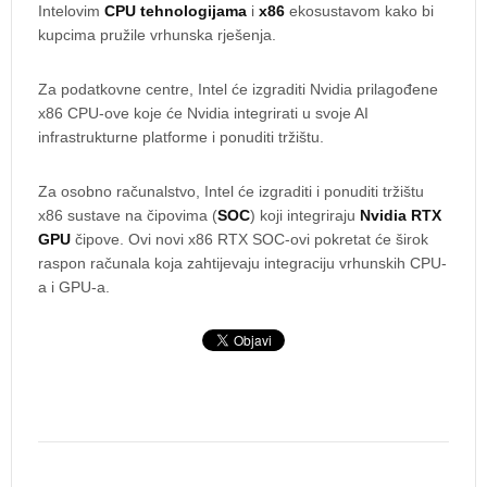
Intelovim
CPU tehnologijama
i
x86
ekosustavom kako bi
kupcima pružile vrhunska rješenja.
Za podatkovne centre, Intel će izgraditi Nvidia prilagođene
x86 CPU-ove koje će Nvidia integrirati u svoje AI
infrastrukturne platforme i ponuditi tržištu.
Za osobno računalstvo, Intel će izgraditi i ponuditi tržištu
x86 sustave na čipovima (
SOC
) koji integriraju
Nvidia RTX
GPU
čipove. Ovi novi x86 RTX SOC-ovi pokretat će širok
raspon računala koja zahtijevaju integraciju vrhunskih CPU-
a i GPU-a.