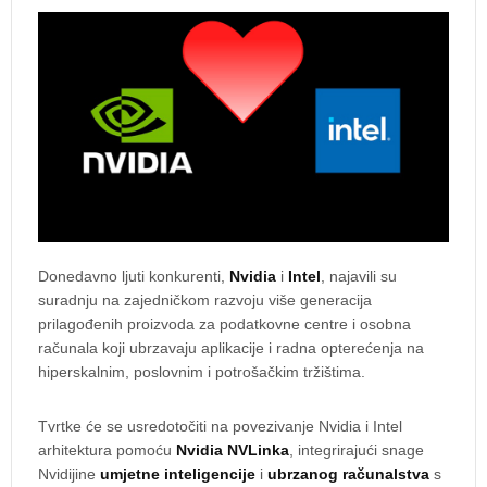
Donedavno ljuti konkurenti,
Nvidia
i
Intel
, najavili su
suradnju na zajedničkom razvoju više generacija
prilagođenih proizvoda za podatkovne centre i osobna
računala koji ubrzavaju aplikacije i radna opterećenja na
hiperskalnim, poslovnim i potrošačkim tržištima.
Tvrtke će se usredotočiti na povezivanje Nvidia i Intel
arhitektura pomoću
Nvidia NVLinka
, integrirajući snage
Nvidijine
umjetne inteligencije
i
ubrzanog računalstva
s