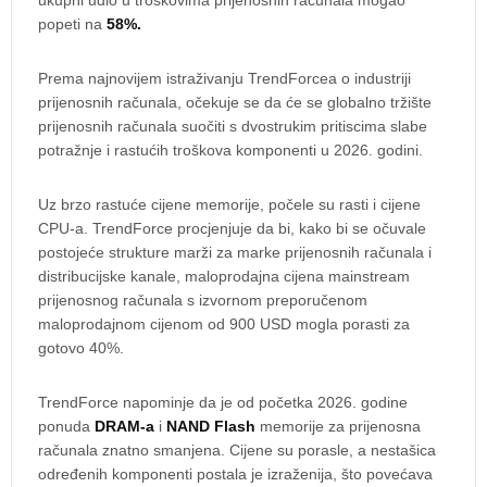
popeti na
58%.
Prema najnovijem istraživanju TrendForcea o industriji
prijenosnih računala, očekuje se da će se globalno tržište
prijenosnih računala suočiti s dvostrukim pritiscima slabe
potražnje i rastućih troškova komponenti u 2026. godini.
Uz brzo rastuće cijene memorije, počele su rasti i cijene
CPU-a. TrendForce procjenjuje da bi, kako bi se očuvale
postojeće strukture marži za marke prijenosnih računala i
distribucijske kanale, maloprodajna cijena mainstream
prijenosnog računala s izvornom preporučenom
maloprodajnom cijenom od 900 USD mogla porasti za
gotovo 40%.
TrendForce napominje da je od početka 2026. godine
ponuda
DRAM-a
i
NAND Flash
memorije za prijenosna
računala znatno smanjena. Cijene su porasle, a nestašica
određenih komponenti postala je izraženija, što povećava