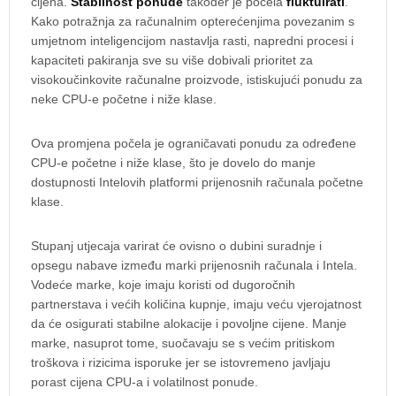
cijena.
Stabilnost ponude
također je počela
fluktuirati
.
Kako potražnja za računalnim opterećenjima povezanim s
umjetnom inteligencijom nastavlja rasti, napredni procesi i
kapaciteti pakiranja sve su više dobivali prioritet za
visokoučinkovite računalne proizvode, istiskujući ponudu za
neke CPU-e početne i niže klase.
Ova promjena počela je ograničavati ponudu za određene
CPU-e početne i niže klase, što je dovelo do manje
dostupnosti Intelovih platformi prijenosnih računala početne
klase.
Stupanj utjecaja varirat će ovisno o dubini suradnje i
opsegu nabave između marki prijenosnih računala i Intela.
Vodeće marke, koje imaju koristi od dugoročnih
partnerstava i većih količina kupnje, imaju veću vjerojatnost
da će osigurati stabilne alokacije i povoljne cijene. Manje
marke, nasuprot tome, suočavaju se s većim pritiskom
troškova i rizicima isporuke jer se istovremeno javljaju
porast cijena CPU-a i volatilnost ponude.