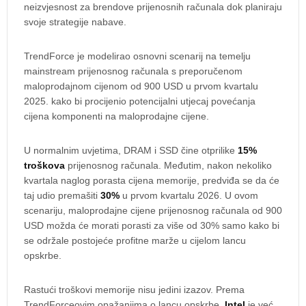
neizvjesnost za brendove prijenosnih računala dok planiraju
svoje strategije nabave.
TrendForce je modelirao osnovni scenarij na temelju
mainstream prijenosnog računala s preporučenom
maloprodajnom cijenom od 900 USD u prvom kvartalu
2025. kako bi procijenio potencijalni utjecaj povećanja
cijena komponenti na maloprodajne cijene.
U normalnim uvjetima, DRAM i SSD čine otprilike
15%
troškova
prijenosnog računala. Međutim, nakon nekoliko
kvartala naglog porasta cijena memorije, predviđa se da će
taj udio premašiti
30%
u prvom kvartalu 2026. U ovom
scenariju, maloprodajne cijene prijenosnog računala od 900
USD možda će morati porasti za više od 30% samo kako bi
se održale postojeće profitne marže u cijelom lancu
opskrbe.
Rastući troškovi memorije nisu jedini izazov. Prema
TrendForceovim opažanjima o lancu opskrbe,
Intel
je već