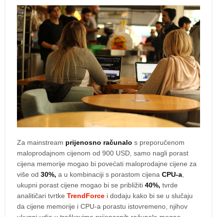
Za mainstream
prijenosno računalo
s preporučenom
maloprodajnom cijenom od 900 USD, samo nagli porast
cijena memorije mogao bi povećati maloprodajne cijene za
više od
30%,
a u kombinaciji s porastom cijena
CPU-a
,
ukupni porast cijene mogao bi se približiti
40%,
tvrde
analitičari tvrtke
TrendForce
i dodaju kako bi se u slučaju
da cijene memorije i CPU-a porastu istovremeno, njihov
ukupni udio u troškovima prijenosnih računala mogao