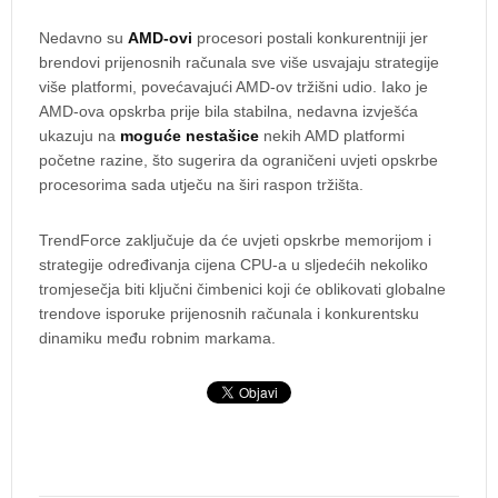
Nedavno su
AMD-ovi
procesori postali konkurentniji jer
brendovi prijenosnih računala sve više usvajaju strategije
više platformi, povećavajući AMD-ov tržišni udio. Iako je
AMD-ova opskrba prije bila stabilna, nedavna izvješća
ukazuju na
moguće nestašice
nekih AMD platformi
početne razine, što sugerira da ograničeni uvjeti opskrbe
procesorima sada utječu na širi raspon tržišta.
TrendForce zaključuje da će uvjeti opskrbe memorijom i
strategije određivanja cijena CPU-a u sljedećih nekoliko
tromjesečja biti ključni čimbenici koji će oblikovati globalne
trendove isporuke prijenosnih računala i konkurentsku
dinamiku među robnim markama.