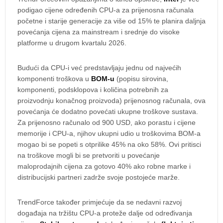
podigao cijene određenih CPU-a za prijenosna računala
početne i starije generacije za više od 15% te planira daljnja
povećanja cijena za mainstream i srednje do visoke
platforme u drugom kvartalu 2026.
Budući da CPU-i već predstavljaju jednu od najvećih
komponenti troškova u
BOM-u
(popisu sirovina,
komponenti, podsklopova i količina potrebnih za
proizvodnju konačnog proizvoda) prijenosnog računala, ova
povećanja će dodatno povećati ukupne troškove sustava.
Za prijenosno računalo od 900 USD, ako porastu i cijene
memorije i CPU-a, njihov ukupni udio u troškovima BOM-a
mogao bi se popeti s otprilike 45% na oko 58%. Ovi pritisci
na troškove mogli bi se pretvoriti u povećanje
maloprodajnih cijena za gotovo 40% ako robne marke i
distribucijski partneri zadrže svoje postojeće marže.
TrendForce također primjećuje da se nedavni razvoj
događaja na tržištu CPU-a proteže dalje od određivanja