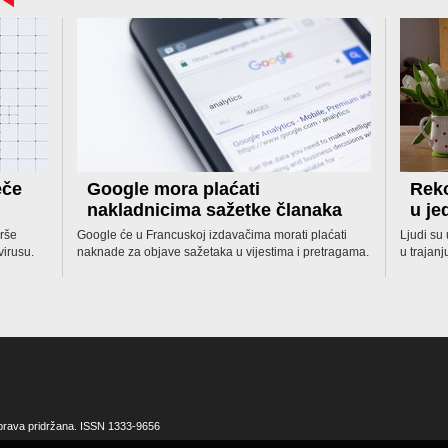
eče
Google mora plaćati
Reko
nakladnicima sažetke članaka
u j
rše
Google će u Francuskoj izdavačima morati plaćati
Ljudi su
virusu.
naknade za objave sažetaka u vijestima i pretragama.
u trajanj
 prava pridržana. ISSN 1333-9656