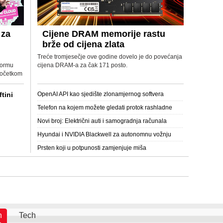
 za
Cijene DRAM memorije rastu
brže od cijena zlata
i
Treće tromjesečje ove godine dovelo je do povećanja
tformu
cijena DRAM-a za čak 171 posto.
 početkom
ftini
OpenAI API kao sjedište zlonamjernog softvera
Telefon na kojem možete gledati protok rashladne
tekućine
Novi broj: Električni auti i samogradnja računala
Hyundai i NVIDIA Blackwell za autonomnu vožnju
Prsten koji u potpunosti zamjenjuje miša
h
Tech