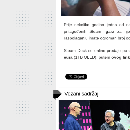
Prije nekoliko godina jedna od n
prilagođenih Steam
igara
za njeg
raspolaganju imate ogroman broj od
Steam Deck se online prodaje po
eura
(1TB OLED), putem
ovog lin
Vezani sadržaji