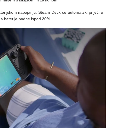
uzimanjem s isključenim zaslonom.
terijskom napajanju, Steam Deck će automatski prijeći u
na baterije padne ispod
20%.