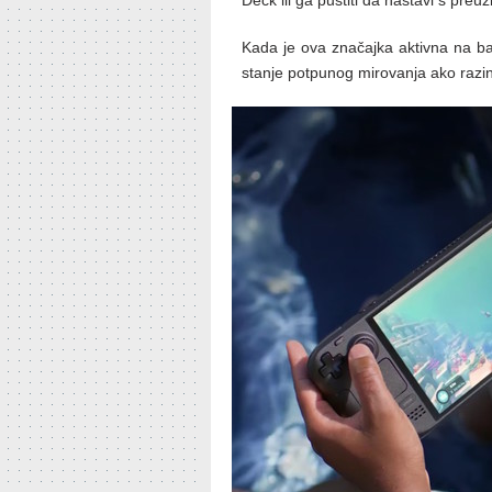
Deck ili ga pustiti da nastavi s pre
Kada je ova značajka aktivna na ba
stanje potpunog mirovanja ako razi