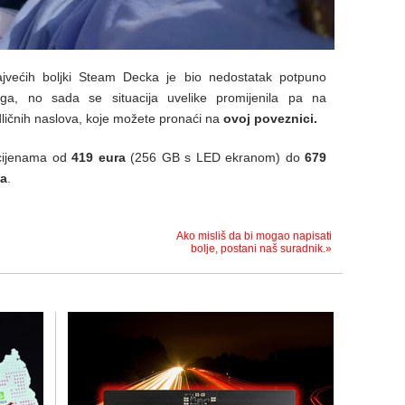
ajvećih boljki Steam Decka je bio nedostatak potpuno
a, no sada se situacija uvelike promijenila pa na
ličnih naslova, koje možete pronaći na
ovoj poveznici.
 cijenama od
419 eura
(256 GB s LED ekranom) do
679
ka
.
Ako misliš da bi mogao napisati
bolje, postani naš suradnik.»