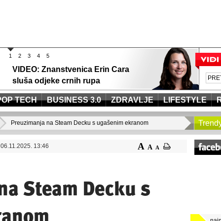
1
2
3
4
5
VIDEO: Znanstvenica Erin Cara
sluša odjeke crnih rupa
POP TECH
BUSINESS 3.0
ZDRAVLJE
LIFESTYLE
Trend
Preuzimanja na Steam Decku s ugašenim ekranom
A
06.11.2025. 13:46
A
A
na Steam Decku s
ranom
naj