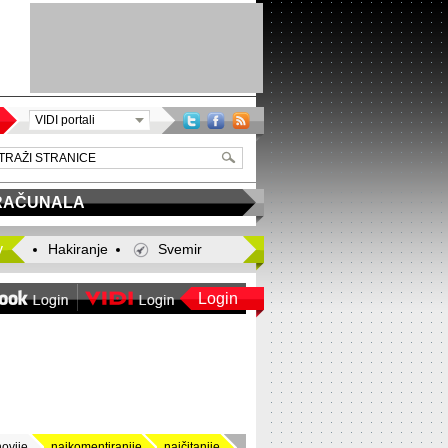
VIDI portali
RAČUNALA
y
Hakiranje
Svemir
Login
novije
najkomentiranije
najčitanije