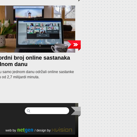
rdni broj online sastanaka
Fitness aplikacija 
ednom danu
korisnicima
 u samo jednom danu održali online sastanke
Fitness aplikacija pod nazivom 
u od 2,7 milijardi minuta.
nudila pomoć u mršavljenju na t
uzimala novac (između 5 i 50 d
ne treniraju, no ljudima su novci
ako su ispunili tražene zahtjeve
web by
/ design by