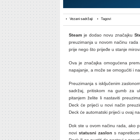
Vezani sadržaji
Tagovi
Steam
je dodao novu značajku
St
preuzimanja u novom načinu rada 
prije nego što prijeđe u stanje mirov
Ova je značajka omogućena prem
napajanje, a može se omogućiti i n
Preuzimanja s isključenim zaslon
sadržaj, pritiskom na gumb za uk
pitanjem želite li nastaviti preuz
Deck će prijeći u novi način preu
Deck će automatski prijeći u ovaj n
Dok ste u ovom načinu rada, ako pr
novi
statusni zaslon
s napretkom 