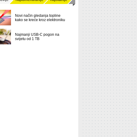
Novi način gledanja topline
kako se kreće kroz elektroniku
Najmanji USB-C pogon na
svijetu od 1 TB