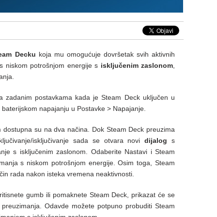
eam Decku
koja mu omogućuje dovršetak svih aktivnih
s niskom potrošnjom energije s
isključenim zaslonom
,
anja.
a zadanim postavkama kada je Steam Deck uključen u
a baterijskom napajanju u Postavke > Napajanje.
om dostupna su na dva načina. Dok Steam Deck preuzima
ljučivanje/isključivanje sada se otvara novi
dijalog
s
imanje s isključenim zaslonom. Odaberite Nastavi i Steam
zimanja s niskom potrošnjom energije. Osim toga, Steam
ačin rada nakon isteka vremena neaktivnosti.
itisnete gumb ili pomaknete Steam Deck, prikazat će se
preuzimanja. Odavde možete potpuno probuditi Steam