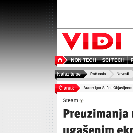
NON TECH
SCI TECH
Nalazite se
Računala
Novosti
Članak
Autor:
Igor Sečen
Objavljeno:
Steam
Preuzimanja 
ugašenim ek