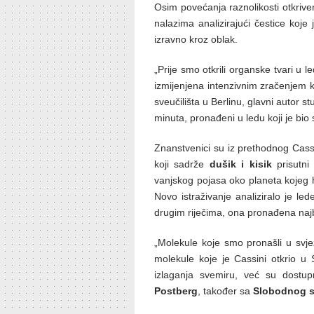
Osim povećanja raznolikosti otkriven
nalazima analizirajući čestice koje 
izravno kroz oblak.
„Prije smo otkrili organske tvari u 
izmijenjena intenzivnim zračenjem k
sveučilišta u Berlinu, glavni autor st
minuta, pronađeni u ledu koji je bio
Znanstvenici su iz prethodnog Cass
koji sadrže
dušik i kisik
prisutni
vanjskog pojasa oko planeta kojeg hr
Novo istraživanje analiziralo je l
drugim riječima, ona pronađena naj
„Molekule koje smo pronašli u svj
molekule koje je Cassini otkrio 
izlaganja svemiru, već su dost
Postberg
, također sa
Slobodnog s