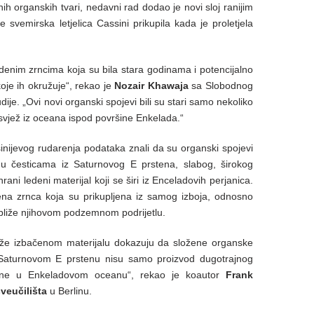
ih organskih tvari, nedavni rad dodao je novi sloj ranijim
je svemirska letjelica Cassini prikupila kada je proletjela
ledenim zrncima koja su bila stara godinama i potencijalno
oje ih okružuje“, rekao je
Nozair Khawaja
sa Slobodnog
udije. „Ovi novi organski spojevi bili su stari samo nekoliko
 svjež iz oceana ispod površine Enkelada.“
inijevog rudarenja podataka znali da su organski spojevi
 u česticama iz Saturnovog E prstena, slabog, širokog
ani ledeni materijal koji se širi iz Enceladovih perjanica.
edena zrnca koja su prikupljena iz samog izboja, odnosno
bliže njihovom podzemnom podrijetlu.
eže izbačenom materijalu dokazuju da složene organske
u Saturnovom E prstenu nisu samo proizvod dugotrajnog
upne u Enkeladovom oceanu“, rekao je koautor
Frank
veučilišta
u Berlinu.