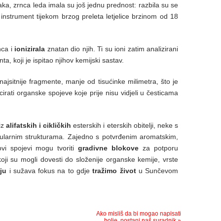
aka, zrnca leda imala su još jednu prednost: razbila su se
 instrument tijekom brzog preleta letjelice brzinom od 18
nca i
ionizirala
znatan dio njih. Ti su ioni zatim analizirani
a, koji je ispitao njihov kemijski sastav.
 i najsitnije fragmente, manje od tisućinke milimetra, što je
icirati organske spojeve koje prije nisu vidjeli u česticama
iz
alifatskih i cikličkih
esterskih i eterskih obitelji, neke s
ularnim strukturama. Zajedno s potvrđenim aromatskim,
ovi spojevi mogu tvoriti
gradivne blokove
za potporu
oji su mogli dovesti do složenije organske kemije, vrste
iju
i sužava fokus na to gdje
tražimo život
u Sunčevom
Ako misliš da bi mogao napisati
bolje, postani naš suradnik.»