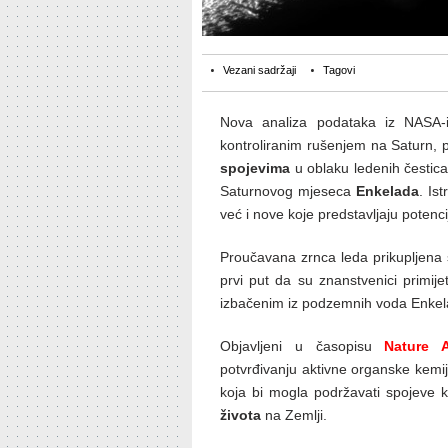
Vezani sadržaji
Tagovi
Nova analiza podataka iz NASA-
kontroliranim rušenjem na Saturn,
spojevima
u oblaku ledenih čestica
Saturnovog mjeseca
Enkelada
. Is
već i nove koje predstavljaju potenci
Proučavana zrnca leda prikupljena
prvi put da su znanstvenici primije
izbačenim iz podzemnih voda Enkel
Objavljeni u časopisu
Nature 
potvrđivanju aktivne organske kemij
koja bi mogla podržavati spojeve k
života
na Zemlji.