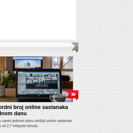
rdni broj online sastanaka
Fitness aplikacija 
ednom danu
korisnicima
 u samo jednom danu održali online sastanke
Fitness aplikacija pod nazivom 
u od 2,7 milijardi minuta.
nudila pomoć u mršavljenju na t
uzimala novac (između 5 i 50 d