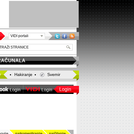
VIDI portali
RAČUNALA
y
Hakiranje
Svemir
Login
novije
najkomentiranije
najčitanije