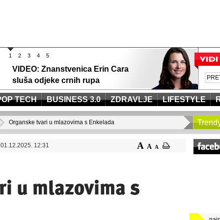
1
2
3
4
5
VIDEO: Znanstvenica Erin Cara
sluša odjeke crnih rupa
POP TECH
BUSINESS 3.0
ZDRAVLJE
LIFESTYLE
Trend
Organske tvari u mlazovima s Enkelada
A
01.12.2025. 12:31
A
A
ri u mlazovima s
naj