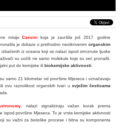
ine misije
Cassini
koja je završila još 2017. godine
 pronašla je dokaze o prethodno neotkrivenim
organskim
 izbačenih iz oceana koji se nalazi ispod smrznute ljuske
traživači su uočili ne samo molekule koje su već pronašli,
jalni put do kemijske ili
biokemijske aktivnosti
.
 su samo 21 kilometar od površine Mjeseca i označavaju
tili ovu raznolikost organskih tvari u
svježim česticama
ada.
Astronomy
, nalazi signaliziraju važan korak prema
e ispod površine Mjeseca. To je vrsta kemijske aktivnosti
oji su važni za biološke procese i bitna su komponenta