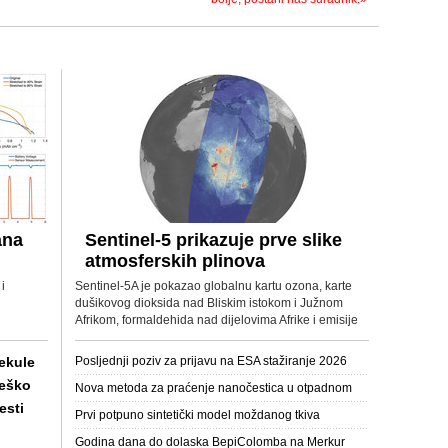
ana
Sentinel-5 prikazuje prve slike
atmosferskih plinova
i
Sentinel-5A je pokazao globalnu kartu ozona, karte
dušikovog dioksida nad Bliskim istokom i Južnom
Afrikom, formaldehida nad dijelovima Afrike i emisije
sumpornog dioksida iz aktivnog vulkana.
lekule
Posljednji poziv za prijavu na ESA stažiranje 2026
teško
Nova metoda za praćenje nanočestica u otpadnom
esti
mulju
Prvi potpuno sintetički model moždanog tkiva
Godina dana do dolaska BepiColomba na Merkur