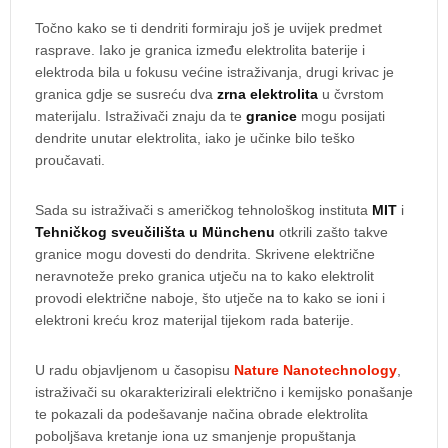
Točno kako se ti dendriti formiraju još je uvijek predmet
rasprave. Iako je granica između elektrolita baterije i
elektroda bila u fokusu većine istraživanja, drugi krivac je
granica gdje se susreću dva
zrna elektrolita
u čvrstom
materijalu. Istraživači znaju da te
granice
mogu posijati
dendrite unutar elektrolita, iako je učinke bilo teško
proučavati.
Sada su istraživači s američkog tehnološkog instituta
MIT
i
Tehničkog sveučilišta u Münchenu
otkrili zašto takve
granice mogu dovesti do dendrita. Skrivene električne
neravnoteže preko granica utječu na to kako elektrolit
provodi električne naboje, što utječe na to kako se ioni i
elektroni kreću kroz materijal tijekom rada baterije.
U radu objavljenom u časopisu
Nature Nanotechnology
,
istraživači su okarakterizirali električno i kemijsko ponašanje
te pokazali da podešavanje načina obrade elektrolita
poboljšava kretanje iona uz smanjenje propuštanja