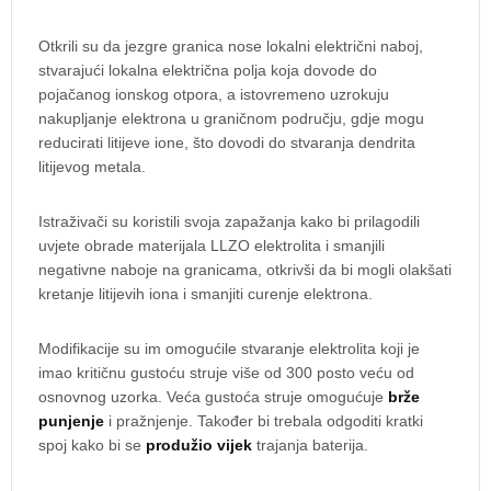
Otkrili su da jezgre granica nose lokalni električni naboj,
stvarajući lokalna električna polja koja dovode do
pojačanog ionskog otpora, a istovremeno uzrokuju
nakupljanje elektrona u graničnom području, gdje mogu
reducirati litijeve ione, što dovodi do stvaranja dendrita
litijevog metala.
Istraživači su koristili svoja zapažanja kako bi prilagodili
uvjete obrade materijala LLZO elektrolita i smanjili
negativne naboje na granicama, otkrivši da bi mogli olakšati
kretanje litijevih iona i smanjiti curenje elektrona.
Modifikacije su im omogućile stvaranje elektrolita koji je
imao kritičnu gustoću struje više od 300 posto veću od
osnovnog uzorka. Veća gustoća struje omogućuje
brže
punjenje
i pražnjenje. Također bi trebala odgoditi kratki
spoj kako bi se
produžio vijek
trajanja baterija.