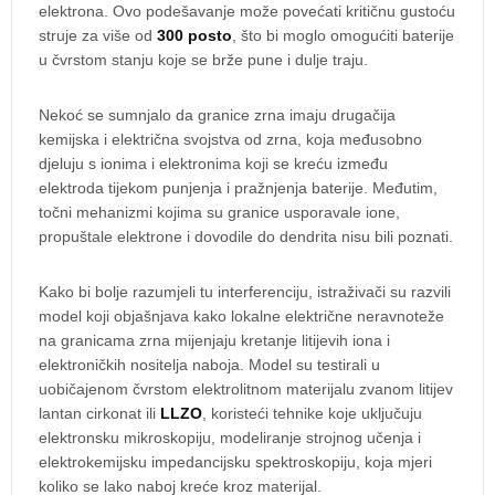
elektrona. Ovo podešavanje može povećati kritičnu gustoću
struje za više od
300 posto
, što bi moglo omogućiti baterije
u čvrstom stanju koje se brže pune i dulje traju.
Nekoć se sumnjalo da granice zrna imaju drugačija
kemijska i električna svojstva od zrna, koja međusobno
djeluju s ionima i elektronima koji se kreću između
elektroda tijekom punjenja i pražnjenja baterije. Međutim,
točni mehanizmi kojima su granice usporavale ione,
propuštale elektrone i dovodile do dendrita nisu bili poznati.
Kako bi bolje razumjeli tu interferenciju, istraživači su razvili
model koji objašnjava kako lokalne električne neravnoteže
na granicama zrna mijenjaju kretanje litijevih iona i
elektroničkih nositelja naboja. Model su testirali u
uobičajenom čvrstom elektrolitnom materijalu zvanom litijev
lantan cirkonat ili
LLZO
, koristeći tehnike koje uključuju
elektronsku mikroskopiju, modeliranje strojnog učenja i
elektrokemijsku impedancijsku spektroskopiju, koja mjeri
koliko se lako naboj kreće kroz materijal.