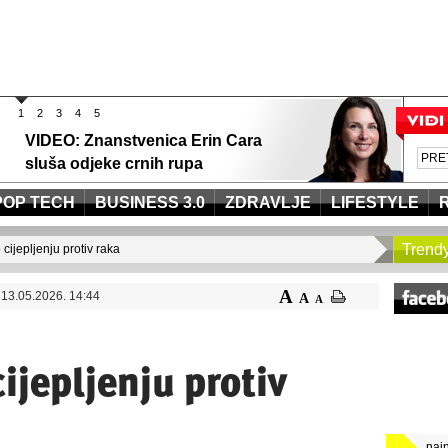
1
2
3
4
5
VIDEO: Znanstvenica Erin Cara
sluša odjeke crnih rupa
POP TECH
BUSINESS 3.0
ZDRAVLJE
LIFESTYLE
Trend
 cijepljenju protiv raka
A
13.05.2026. 14:44
A
A
ijepljenju protiv
naj