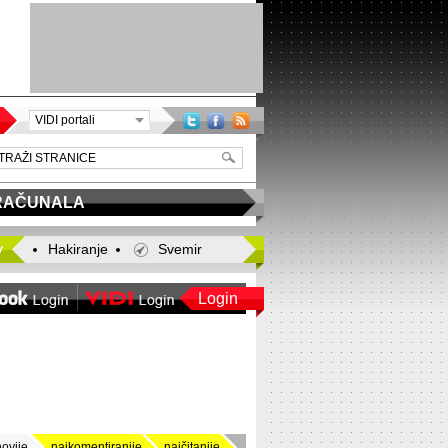
VIDI portali
RAČUNALA
y
Hakiranje
Svemir
Login
novije
najkomentiranije
najčitanije