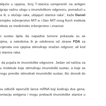
juče u cjepiva, broj T-stanica usmjerenih na antigen
 igraju važnu ulogu u imunološkom odgovoru, pomažući u
 ili, u slučaju raka, ubijajući stanice raka“, kaže
Daniel
emijsko inženjerstvo MIT-a i član MIT-ovog Koch instituta
nstituta za medicinsko inženjerstvo i znanost.
oški sustav tijela da napadne tumore pokazala su se
anjima, a nekolicina ih je odobrena od strane
FDA
za
ijenata ova cjepiva stimuliraju snažan odgovor, ali kod
i stanice raka.
n da pojača te imunološke odgovore. Jedan od načina za
u molekule koje stimuliraju imunološki sustav, a koje se
 mogu previše stimulirati imunološki sustav, što dovodi do
i su odlučili isporučiti lance mRNA koji kodiraju dva gena,
ezentaciju antigena i mogu prebaciti imunološke stanice u