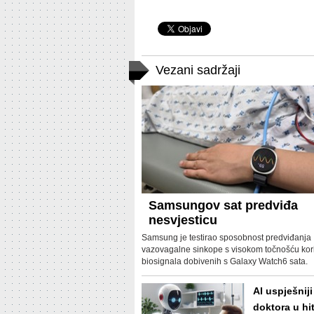
Vezani sadržaji
Samsungov sat predviđa
nesvjesticu
Samsung je testirao sposobnost predviđanja
vazovagalne sinkope s visokom točnošću kor
biosignala dobivenih s Galaxy Watch6 sata.
AI uspješniji
doktora u hi