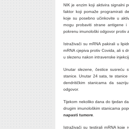
NIK je enzim koji aktivira signalni p
faktor koji pomaže programirati 
koje su posebno učinkovite u aktiv
mogu probaviti strane antigene i p
pokrenu imunološki odgovor protiv 
Istraživači su mRNA pakirali u lipi
mRNA cjepiva protiv Covida, ali s d
u slezenu nakon intravenske injekcij
Unutar slezene, čestice susreću st
stanice. Unutar 24 sata, te stanic
dendritičkim stanicama da sazriju
odgovor.
Tijekom nekoliko dana do tjedan dan
drugim imunološkim stanicama poput
napasti tumore
.
Istraživači su testirali mRNA koje