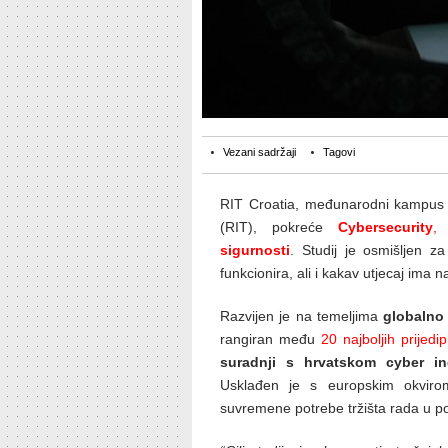
Vezani sadržaji
Tagovi
RIT Croatia, međunarodni kampus a
(RIT), pokreće
Cybersecurity
sigurnosti
. Studij je osmišljen z
funkcionira, ali i kakav utjecaj ima n
Razvijen je na temeljima
globalno 
rangiran među
20 najboljih prijed
suradnji s hrvatskom cyber in
Usklađen je s europskim okvirom
suvremene potrebe tržišta rada u pod