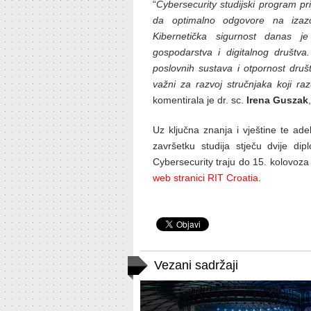
“
Cybersecurity studijski program pri
da optimalno odgovore na izaz
Kibernetička sigurnost danas j
gospodarstva i digitalnog društva.
poslovnih sustava i otpornost društv
važni za razvoj stručnjaka koji raz
komentirala je dr. sc.
Irena Guszak
Uz ključna znanja i vještine te ad
završetku studija stječu dvije di
Cybersecurity traju do 15. kolovoza
web stranici RIT Croatia
.
Vezani sadržaji