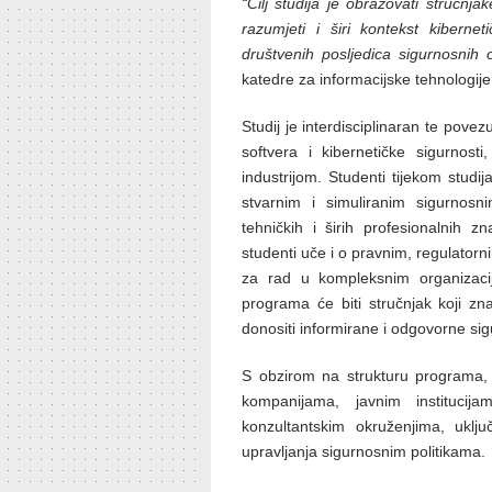
“Cilj studija je obrazovati stručnj
razumjeti i širi kontekst kibernet
društvenih posljedica sigurnosnih 
katedre za informacijske tehnologije
Studij je interdisciplinaran te pove
softvera i kibernetičke sigurnos
industrijom. Studenti tijekom studi
stvarnim i simuliranim sigurnosn
tehničkih i širih profesionalnih z
studenti uče i o pravnim, regulatorni
za rad u kompleksnim organizacij
programa će biti stručnjak koji zna 
donositi informirane i odgovorne sig
S obzirom na strukturu programa,
kompanijama, javnim institucija
konzultantskim okruženjima, uklju
upravljanja sigurnosnim politikama.