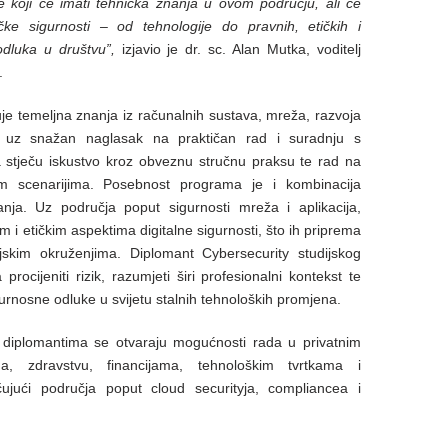
ake koji će imati tehnička znanja u ovom području, ali će
ičke sigurnosti – od tehnologije do pravnih, etičkih i
odluka u društvu”,
izjavio je dr. sc. Alan Mutka, voditelj
.
zuje temeljna znanja iz računalnih sustava, mreža, razvoja
ti, uz snažan naglasak na praktičan rad i suradnju s
ja stječu iskustvo kroz obveznu stručnu praksu te rad na
im scenarijima. Posebnost programa je i kombinacija
nanja. Uz područja poput sigurnosti mreža i aplikacija,
m i etičkim aspektima digitalne sigurnosti, što ih priprema
skim okruženjima. Diplomant Cybersecurity studijskog
procijeniti rizik, razumjeti širi profesionalni kontekst te
urnosne odluke u svijetu stalnih tehnoloških promjena.
 diplomantima se otvaraju mogućnosti rada u privatnim
ma, zdravstvu, financijama, tehnološkim tvrtkama i
čujući područja poput cloud securityja, compliancea i