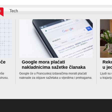
h
Tech
eče
Google mora plaćati
Reko
nakladnicima sažetke članaka
u j
rše
Google će u Francuskoj izdavačima morati plaćati
Ljudi su
virusu.
naknade za objave sažetaka u vijestima i pretragama.
u trajanj