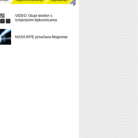
VIDEO: Glupi telefon s
izmjenjivim tipkovnicama
NASA IXPE proučava Magnetar