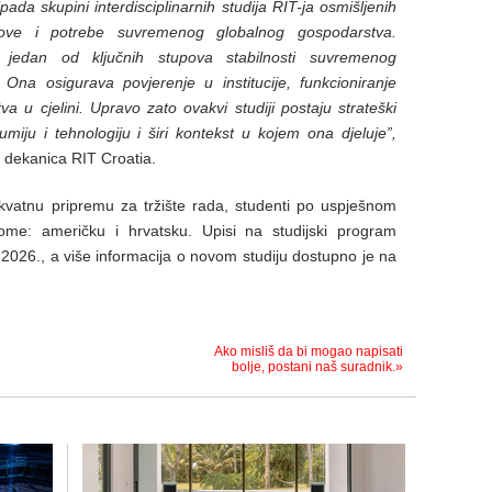
pada skupini interdisciplinarnih studija RIT-ja osmišljenih
ove i potrebe suvremenog globalnog gospodarstva.
e jedan od ključnih stupova stabilnosti suvremenog
 Ona osigurava povjerenje u institucije, funkcioniranje
a u cjelini. Upravo zato ovakvi studiji postaju strateški
umiju i tehnologiju i širi kontekst u kojem ona djeluje”,
, dekanica
RIT Croatia.
ekvatnu pripremu za tržište rada, studenti po uspješnom
plome: američku i hrvatsku. Upisi na studijski program
 2026., a više informacija o novom studiju dostupno je na
Ako misliš da bi mogao napisati
bolje, postani naš suradnik.»