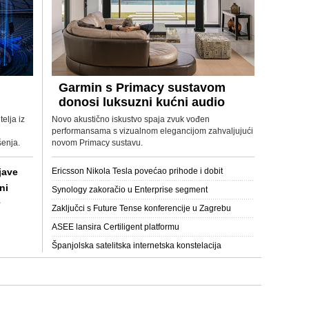
Garmin s Primacy sustavom
donosi luksuzni kućni audio
telja iz
Novo akustično iskustvo spaja zvuk vođen
performansama s vizualnom elegancijom zahvaljujući
šenja.
novom Primacy sustavu.
jave
Ericsson Nikola Tesla povećao prihode i dobit
ni
Synology zakoračio u Enterprise segment
Zaključci s Future Tense konferencije u Zagrebu
ASEE lansira Certiligent platformu
Španjolska satelitska internetska konstelacija