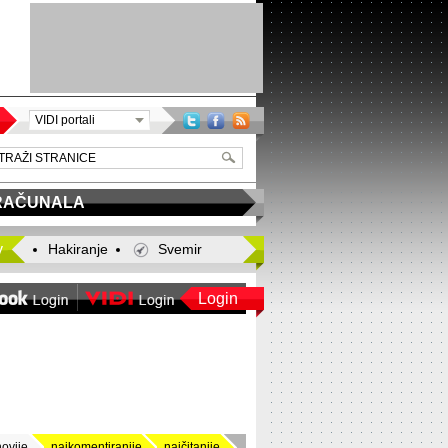
VIDI portali
RAČUNALA
y
Hakiranje
Svemir
Login
novije
najkomentiranije
najčitanije