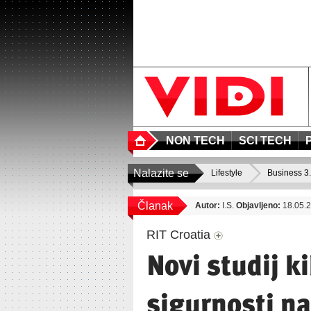
NON TECH
SCI TECH
Nalazite se
Lifestyle
Business 3
Članak
Autor:
I.S.
Objavljeno:
18.05.2
RIT Croatia
Novi studij k
sigurnosti na