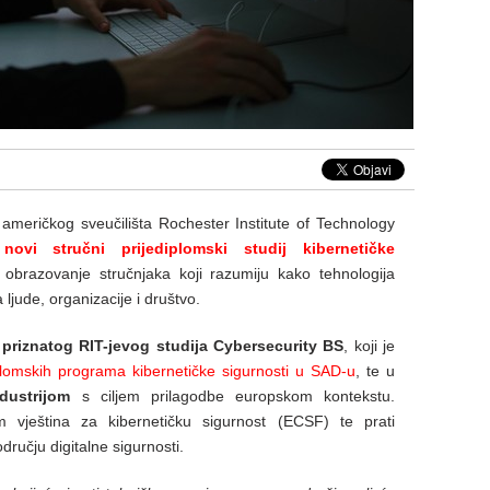
meričkog sveučilišta Rochester Institute of Technology
,
novi stručni prijediplomski studij kibernetičke
a obrazovanje stručnjaka koji razumiju kako tehnologija
a ljude, organizacije i društvo.
priznatog RIT-jevog studija Cybersecurity BS
, koji je
iplomskih programa kibernetičke sigurnosti u SAD-u
, te u
dustrijom
s ciljem prilagodbe europskom kontekstu.
 vještina za kibernetičku sigurnost (ECSF) te prati
ručju digitalne sigurnosti.