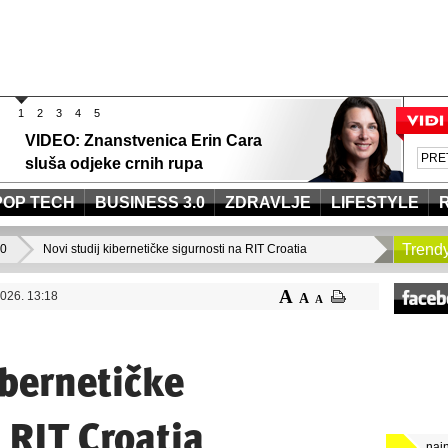
1
2
3
4
5
VIDEO: Znanstvenica Erin Cara
sluša odjeke crnih rupa
POP TECH
BUSINESS 3.0
ZDRAVLJE
LIFESTYLE
Trend
.0
Novi studij kibernetičke sigurnosti na RIT Croatia
A
026. 13:18
A
A
ibernetičke
 RIT Croatia
naj