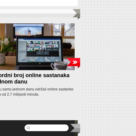
rdni broj online sastanaka
Fitness aplikacija 
ednom danu
korisnicima
 u samo jednom danu održali online sastanke
Fitness aplikacija pod nazivom 
u od 2,7 milijardi minuta.
nudila pomoć u mršavljenju na t
uzimala novac (između 5 i 50 d
ne treniraju, no ljudima su novci
ako su ispunili tražene zahtjeve