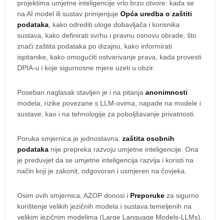
projektima umjetne inteligencije vrlo brzo otvore: kada se
na AI model ili sustav primjenjuje
Opća uredba o zaštiti
podataka
, kako odrediti uloge dobavljača i korisnika
sustava, kako definirati svrhu i pravnu osnovu obrade, što
znači zaštita podataka po dizajnu, kako informirati
ispitanike, kako omogućiti ostvarivanje prava, kada provesti
DPIA-u i koje sigurnosne mjere uzeti u obzir.
Poseban naglasak stavljen je i na pitanja
anonimnosti
modela, rizike povezane s LLM-ovima, napade na modele i
sustave, kao i na tehnologije za poboljšavanje privatnosti.
Poruka smjernica je jednostavna:
zaštita osobnih
podataka
nije prepreka razvoju umjetne inteligencije. Ona
je preduvjet da se umjetne inteligencija razvija i koristi na
način koji je zakonit, odgovoran i usmjeren na čovjeka.
Osim ovih smjernica, AZOP donosi i
Preporuke
za sigurno
korištenje velikih jezičnih modela i sustava temeljenih na
velikim jezičnim modelima (Large Language Models-LLMs),