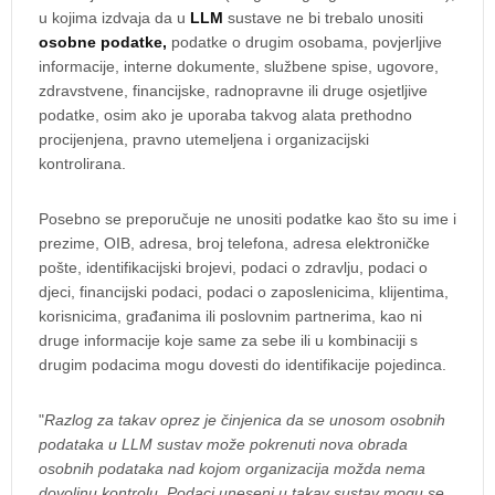
u kojima izdvaja da u
LLM
sustave ne bi trebalo unositi
osobne podatke,
podatke o drugim osobama, povjerljive
informacije, interne dokumente, službene spise, ugovore,
zdravstvene, financijske, radnopravne ili druge osjetljive
podatke, osim ako je uporaba takvog alata prethodno
procijenjena, pravno utemeljena i organizacijski
kontrolirana.
Posebno se preporučuje ne unositi podatke kao što su ime i
prezime, OIB, adresa, broj telefona, adresa elektroničke
pošte, identifikacijski brojevi, podaci o zdravlju, podaci o
djeci, financijski podaci, podaci o zaposlenicima, klijentima,
korisnicima, građanima ili poslovnim partnerima, kao ni
druge informacije koje same za sebe ili u kombinaciji s
drugim podacima mogu dovesti do identifikacije pojedinca.
"
Razlog za takav oprez je činjenica da se unosom osobnih
podataka u LLM sustav može pokrenuti nova obrada
osobnih podataka nad kojom organizacija možda nema
dovoljnu kontrolu. Podaci uneseni u takav sustav mogu se,