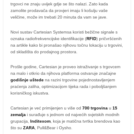
trgovci ne znaju uvijek gdje se što nalazi. Zato kada
zamolite prodavača da provjeri imaju li košulju vaše
veličine, može im trebati 20 minuta da vam se jave.
Novi sustav Cartesian Systemsa koristi bežične signale s
oznaka radiofrekvencijske identifikacije (
RFID
) pričvršćenih
na artikle kako bi pronašao njihovu točnu lokaciju u trgovini,
od skladišta do prodajnog prostora.
Prošle godine, Cartesian je proveo istraživanje s trgovcem
na malo i otkrio da njihova platforma ostvaruje značajne
godišnje uštede
na razini trgovine pojednostavljenjem
praćenja zaliha, optimizacijom tijeka rada i poboljšanjem
korisničkog iskustva.
Cartesian je već primijenjen u više od
700 trgovina
u
15
zemalja
i surađuje s jednom od najvećih svjetskih modnih
grupacija,
Inditexom
, koja je matična tvrtka brendova kao
što su
ZARA
, Pull&Bear i Oysho.