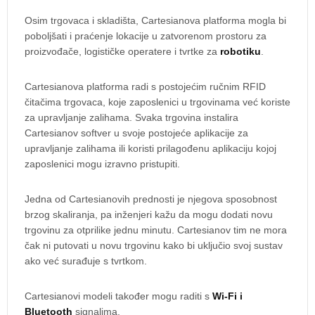
Osim trgovaca i skladišta, Cartesianova platforma mogla bi
poboljšati i praćenje lokacije u zatvorenom prostoru za
proizvođače, logističke operatere i tvrtke za
robotiku
.
Cartesianova platforma radi s postojećim ručnim RFID
čitačima trgovaca, koje zaposlenici u trgovinama već koriste
za upravljanje zalihama. Svaka trgovina instalira
Cartesianov softver u svoje postojeće aplikacije za
upravljanje zalihama ili koristi prilagođenu aplikaciju kojoj
zaposlenici mogu izravno pristupiti.
Jedna od Cartesianovih prednosti je njegova sposobnost
brzog skaliranja, pa inženjeri kažu da mogu dodati novu
trgovinu za otprilike jednu minutu. Cartesianov tim ne mora
čak ni putovati u novu trgovinu kako bi uključio svoj sustav
ako već surađuje s tvrtkom.
Cartesianovi modeli također mogu raditi s
Wi-Fi i
Bluetooth
signalima.