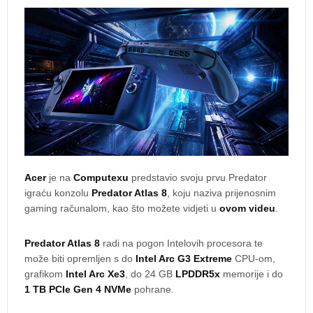
Acer
je na
Computexu
predstavio svoju prvu Predator
igraću konzolu
Predator Atlas 8
, koju naziva prijenosnim
gaming računalom, kao što možete vidjeti u
ovom videu
.
Predator Atlas 8
radi na pogon Intelovih procesora te
može biti opremljen s do
Intel Arc G3 Extreme
CPU-om,
grafikom
Intel Arc Xe3
, do 24 GB
LPDDR5x
memorije i do
1 TB PCIe Gen 4 NVMe
pohrane.