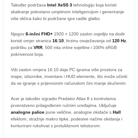
Također podržava
Intel XeSS 3
tehnologiju koja koristi
skaliranje pokretano umjetnom inteligencijom i generiranje
više sličica kako bi podržane igre radile glatko.
Njegov
8-inčni FHD+
1920 × 1200 zaslon osjetljiv na dodir
koristi omjer stranica
16:10
, brzinu osvježavanja od
120 Hz
,
podršku za
VRR
, 500 nita vršne svjetline i 100% sRGB
pokrivenost boja.
Viši zaslon omjera 16:10 daje PC igrama više prostora za
mape, izbornike, inventare i HUD elemente, što može učiniti
da se igranje s prijenosnim računalom čini manje skučenim.
Acer je također izgradio Predator Atlas 8 s kontrolama
prvenstveno prilagođenim ručnim uređajima. Uključuje
analogne palice
pune veličine, analogne okidače s
Hall
efektom, stražnje makro tipke, podesive načine okidanja i
konturirani rukohvat s protukliznom teksturom.