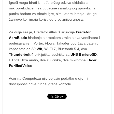
Igrači mogu birati između bržeg odziva okidača s
mikroprekidačem za pucačine i analognog upravljanja
punim hodom za trkaće igre, simulatore letenja i druge
žanrove koji imaju koristi od preciznijeg unosa.
Za dulje sesije, Predator Atlas 8 uključuje
Predator
AeroBlade
hlađenje s protokom zraka s dva ventilatora i
podešavanjem Vortex Flowa. Također podržava bateriju
kapaciteta do
80 Wh
, Wi-Fi 7, Bluetooth 5.4, dva
Thunderbolt 4
priključka, podršku za
UHS-II microSD
,
DTS:X Ultra audio, dva zvučnika, dva mikrofona i
Acer
PurifiedVoice
.
Acer na Computexu nije objavio podatke o cijeni i
dostupnosti nove ručne igraće konzole.