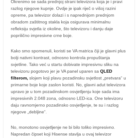
Okrenimo se sada prednjoj strani televizora koja je i pravi
razlog njegove kupnje. Ovdje je ipak riječ o višoj razini
opreme, pa televizor dolazi i s naprednijom prednjom
obradom zaštitnog stakla koja osigurava minimalnu
refleksiju svjetla iz okoline, što televizoru i danju daje
poprilično impresivne crne boje.
Kako smo spomenuli, koristi se VA matrica čiji je glavni plus
bolji nativni kontrast, odnosno kontrola propuštanja
svjetline. Tako već u startu dobivate impresivnu sliku na
televizoru pogotovo jer je VA panel uparen sa
QLED
filterom,
slojem koji plavu pozadinsku svjetlost „pretvara“ u
primarne boje koje zaslon koristi. No, glavni adut televizora
upravo je u tom pozadinskom osvjetljenju koje sada ima
impresivnih 2.048 zona, odnosno LED-ica. One televizoru
daju ravnomjerno pozadinsko osvjetljenje, te su i razlog
njegove „debljine“.
No, monotono osvjetljenje ne bi bilo toliko impresivno.
Napredan čipset koji Hisense stavlja u ovaj televizor