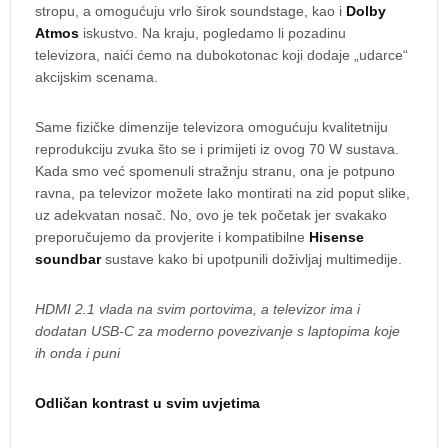
stropu, a omogućuju vrlo širok soundstage, kao i
Dolby
Atmos
iskustvo. Na kraju, pogledamo li pozadinu
televizora, naići ćemo na dubokotonac koji dodaje „udarce“
akcijskim scenama.
Same fizičke dimenzije televizora omogućuju kvalitetniju
reprodukciju zvuka što se i primijeti iz ovog 70 W sustava.
Kada smo već spomenuli stražnju stranu, ona je potpuno
ravna, pa televizor možete lako montirati na zid poput slike,
uz adekvatan nosač. No, ovo je tek početak jer svakako
preporučujemo da provjerite i kompatibilne
Hisense
soundbar
sustave kako bi upotpunili doživljaj multimedije.
HDMI 2.1 vlada na svim portovima, a televizor ima i
dodatan USB-C za moderno povezivanje s laptopima koje
ih onda i puni
Odličan kontrast u svim uvjetima