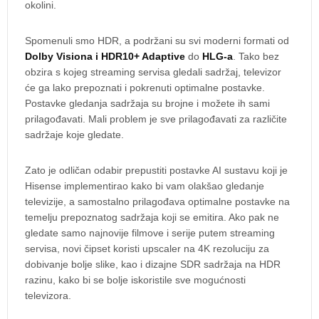
okolini.
Spomenuli smo HDR, a podržani su svi moderni formati od
Dolby Visiona i HDR10+ Adaptive
do
HLG-a
. Tako bez
obzira s kojeg streaming servisa gledali sadržaj, televizor
će ga lako prepoznati i pokrenuti optimalne postavke.
Postavke gledanja sadržaja su brojne i možete ih sami
prilagođavati. Mali problem je sve prilagođavati za različite
sadržaje koje gledate.
Zato je odličan odabir prepustiti postavke AI sustavu koji je
Hisense implementirao kako bi vam olakšao gledanje
televizije, a samostalno prilagođava optimalne postavke na
temelju prepoznatog sadržaja koji se emitira. Ako pak ne
gledate samo najnovije filmove i serije putem streaming
servisa, novi čipset koristi upscaler na 4K rezoluciju za
dobivanje bolje slike, kao i dizajne SDR sadržaja na HDR
razinu, kako bi se bolje iskoristile sve mogućnosti
televizora.