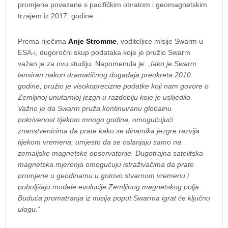
promjene povezane s pacifičkim obratom i geomagnetskim
trzajem iz 2017. godine .
Prema riječima
Anje Stromme
, voditeljice misije Swarm u
ESA-i, dugoročni skup podataka koje je pružio Swarm
važan je za ovu studiju. Napomenula je: „
Iako je Swarm
lansiran nakon dramatičnog događaja preokreta 2010.
godine, pružio je visokoprecizne podatke koji nam govore o
Zemljinoj unutarnjoj jezgri u razdoblju koje je uslijedilo.
Važno je da Swarm pruža kontinuiranu globalnu
pokrivenost tijekom mnogo godina, omogućujući
znanstvenicima da prate kako se dinamika jezgre razvija
tijekom vremena, umjesto da se oslanjaju samo na
zemaljske magnetske opservatorije. Dugotrajna satelitska
magnetska mjerenja omogućuju istraživačima da prate
promjene u geodinamu u gotovo stvarnom vremenu i
poboljšaju modele evolucije Zemljinog magnetskog polja.
Buduća promatranja iz misija poput Swarma igrat će ključnu
ulogu
.“