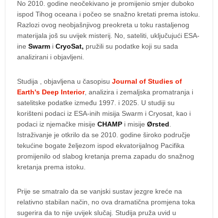
No 2010. godine neočekivano je promijenio smjer duboko
ispod Tihog oceana i počeo se snažno kretati prema istoku.
Razlozi ovog neobjašnjivog preokreta u toku rastaljenog
materijala još su uvijek misterij. No, sateliti, uključujući ESA-
ine
Swarm
i
CryoSat,
pružili su podatke koji su sada
analizirani i objavljeni.
Studija , objavljena u časopisu
Journal of Studies of
Earth's Deep Interior
, analizira i zemaljska promatranja i
satelitske podatke između 1997. i 2025. U studiji su
korišteni podaci iz ESA-inih misija Swarm i Cryosat, kao i
podaci iz njemačke misije
CHAMP
i misije
Ørsted
.
Istraživanje je otkrilo da se 2010. godine široko područje
tekućine bogate željezom ispod ekvatorijalnog Pacifika
promijenilo od slabog kretanja prema zapadu do snažnog
kretanja prema istoku.
Prije se smatralo da se vanjski sustav jezgre kreće na
relativno stabilan način, no ova dramatična promjena toka
sugerira da to nije uvijek slučaj. Studija pruža uvid u