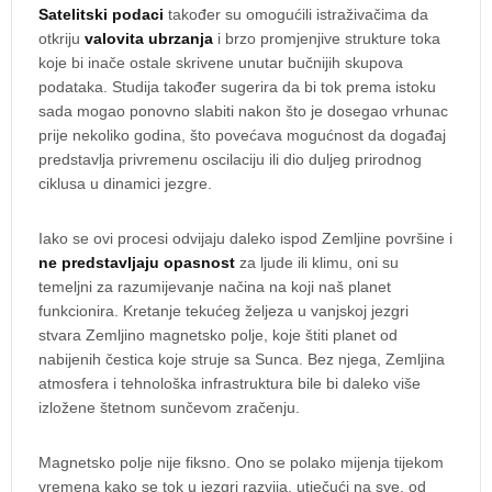
Satelitski podaci
također su omogućili istraživačima da
otkriju
valovita ubrzanja
i brzo promjenjive strukture toka
koje bi inače ostale skrivene unutar bučnijih skupova
podataka. Studija također sugerira da bi tok prema istoku
sada mogao ponovno slabiti nakon što je dosegao vrhunac
prije nekoliko godina, što povećava mogućnost da događaj
predstavlja privremenu oscilaciju ili dio duljeg prirodnog
ciklusa u dinamici jezgre.
Iako se ovi procesi odvijaju daleko ispod Zemljine površine i
ne predstavljaju opasnost
za ljude ili klimu, oni su
temeljni za razumijevanje načina na koji naš planet
funkcionira. Kretanje tekućeg željeza u vanjskoj jezgri
stvara Zemljino magnetsko polje, koje štiti planet od
nabijenih čestica koje struje sa Sunca. Bez njega, Zemljina
atmosfera i tehnološka infrastruktura bile bi daleko više
izložene štetnom sunčevom zračenju.
Magnetsko polje nije fiksno. Ono se polako mijenja tijekom
vremena kako se tok u jezgri razvija, utječući na sve, od