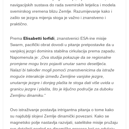
navigacijskih sustava do rada svemirskih letjelica i modela
svemirskog vremena blizu Zemlje. Razumijevanje kako i
zašto se jezgra mijenja stoga je važno i znanstveno i
praktično.
Prema
Elisabetti Iorfidi
, znanstvenici ESA-ine misije
Swarm, pacifički obrat dovodi u pitanje pretpostavke da u
vanjskoj jezgri dominira stabilna cirkulacija prema zapadu.
Napomenula je: „
Ova studija pokazuje da se regionalne
promjene mogu brzo pojaviti unutar samo desetljeća.
Nalazi bi također mogli pomoći znanstvenicima da istraže
moguće interakcije između Zemljine vanjske jezgre,
unutarnje jezgre i donjeg plašta te stoga dati više uvida u
granicu jezgre i plašta, što je ključno područje za duboku
Zemljinu dinamiku
.“
Ovo istraživanje postavlja intrigantna pitanja o tome kako
su najdublji slojevi Zemlje dinamički povezani. Kako se
magnetsko polje nastavlja razvijati, satelitske misije pružaju
sve detaljniji pogled na dinamičke procese koji se odvijaju