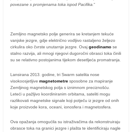
povezane s promjenama toka ispod Pacifika.
“
Zemljino magnetsko polje generira se kretanjem tekuće
vanjske jezgre, gdje električno vodljivo rastaljeno željezo
cirkulira oko čvrste unutarnje jezgre. Ovaj
geodinamo
se
stalno razvija, ali mnogi njegovi dugoročni obrasci toka činili
su se relativno postojanima tijekom desetljeća promatranja.
Lansirana 2013. godine, tri Swarm satelita nose
visokoosjetljive
magnetometre
sposobne za mapiranje
Zemljinog magnetskog polja s iznimnom preciznošću.
Leteći u pažljivo koordiniranim orbitama, sateliti mogu
razlikovati magnetske signale koji potječu iz jezgre od onih
koje proizvode kora, oceani, ionosfera i magnetosfera.
Ova opažanja omogućila su istraživačima da rekonstruiraju
obrasce toka na granici jezgre i plašta te identificiraju nagle