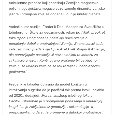
turbulentne procese koji generiraju Zemljino magnetsko
polje i nagovještava moguće veze između dinamike vanjske
jezgre i promjena koje se događaju dublje unutar planeta.
Vodeći autor studije, Frederik Dahl Madsen sa Sveučilišta u
Edinburghu, Škole za geoznanosti, rekao je: „
Veliki preokret
toka ispod Tihog oceana postavlja nova pitanja o
ponašanju duboke unutrašnjosti Zemlje. Znanstvenici sada
žele razumjeti predstavlja li preokret kratkotrajnu fluktuaciju,
dio ponavljajuće oscilacije ili novu stabilnu ravnotežu za
cirkulaciju u jezgri. Kontinuirano praćenje bit će ključno
kako bi se utvrdilo kako će se tok razvijati u nadolazećim
godinama.
“
Frederik je također objasnio da model korišten u
istraživanju sugerira da je pacifički tok prema istoku oslabio
od 2020., dodajući: „
Porast snažnog istočnog toka u
Pacifiku istodoban je s promjenom ponašanja u unutarnjoj
jezgri, što je zaključeno iz geodezije i seizmologije, a
pretpostavljamo da su te promjene u dubokoj unutrašnjosti