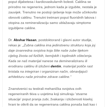
poput dijabetesa i kardiovaskularnih bolesti. Caklina se
prirodno ne regenerira, jednom kada je izgubite, nestala je
zauvijek. Trenutno ne postoji rješenje koje može učinkovito
obnoviti caklinu. Trenutni tretmani poput fluoridnih lakova i
otopina za remineralizaciju samo ublažavaju simptome
izgubljene cakline.
Dr.
Abshar Hasan
, postdoktorand i glavni autor studije,
rekao je:
„Zubna caklina ima jedinstvenu strukturu koja joj
daje izvanredna svojstva koja štite naše zube tijekom
cijelog života od fizičkih, kemijskih i toplinskih oštećenja.
Kada se naš materijal nanese na demineraliziranu ili
erodiranu caklinu ili izloženi
dentin
, materijal potiče rast
kristala na integriran i organiziran način, obnavljajući
arhitekturu naše prirodne zdrave cakline.“
Znanstvenici su testirali mehanička svojstva ovih
regeneriranih tkiva u uvjetima koji simuliraju 'stvarne
situacije' poput pranja zubi, žvakanja i izloženosti kiseloj
hrani te otkrili da se regenerirana caklina ponaša baš kao i