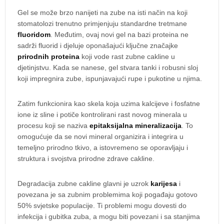
Gel se može brzo nanijeti na zube na isti način na koji
stomatolozi trenutno primjenjuju standardne tretmane
fluoridom
. Međutim, ovaj novi gel na bazi proteina ne
sadrži fluorid i djeluje oponašajući ključne značajke
prirodnih proteina
koji vode rast zubne cakline u
djetinjstvu. Kada se nanese, gel stvara tanki i robusni sloj
koji impregnira zube, ispunjavajući rupe i pukotine u njima.
Zatim funkcionira kao skela koja uzima kalcijeve i fosfatne
ione iz sline i potiče kontrolirani rast novog minerala u
procesu koji se naziva
epitaksijalna mineralizacija
. To
omogućuje da se novi mineral organizira i integrira u
temeljno prirodno tkivo, a istovremeno se oporavljaju i
struktura i svojstva prirodne zdrave cakline.
Degradacija zubne cakline glavni je uzrok
karijesa
i
povezana je sa zubnim problemima koji pogađaju gotovo
50% svjetske populacije. Ti problemi mogu dovesti do
infekcija i gubitka zuba, a mogu biti povezani i sa stanjima