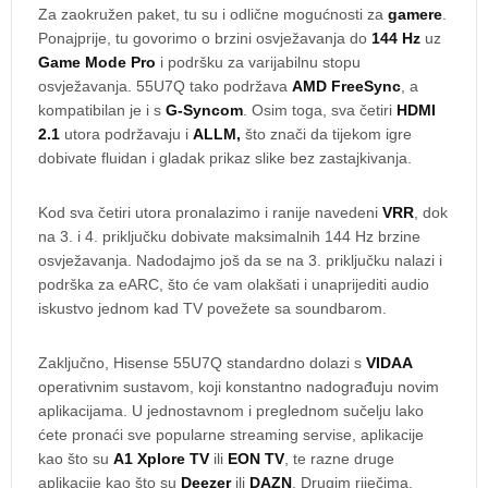
Za zaokružen paket, tu su i odlične mogućnosti za
gamere
.
Ponajprije, tu govorimo o brzini osvježavanja do
144 Hz
uz
Game Mode Pro
i podršku za varijabilnu stopu
osvježavanja. 55U7Q tako podržava
AMD FreeSync
, a
kompatibilan je i s
G-Syncom
. Osim toga, sva četiri
HDMI
2.1
utora podržavaju i
ALLM,
što znači da tijekom igre
dobivate fluidan i gladak prikaz slike bez zastajkivanja.
Kod sva četiri utora pronalazimo i ranije navedeni
VRR
, dok
na 3. i 4. priključku dobivate maksimalnih 144 Hz brzine
osvježavanja. Nadodajmo još da se na 3. priključku nalazi i
podrška za eARC, što će vam olakšati i unaprijediti audio
iskustvo jednom kad TV povežete sa soundbarom.
Zaključno, Hisense 55U7Q standardno dolazi s
VIDAA
operativnim sustavom, koji konstantno nadograđuju novim
aplikacijama. U jednostavnom i preglednom sučelju lako
ćete pronaći sve popularne streaming servise, aplikacije
kao što su
A1 Xplore TV
ili
EON TV
, te razne druge
aplikacije kao što su
Deezer
ili
DAZN
. Drugim riječima,