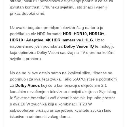
strane, MiniLED pozadinsko osvjetljenje pobrinut će se za
izvrstan kontrast i vrhunsku svjetlinu, što znači i vjerniji
prikaz duboke crne.
Uz ovako bogato opremljen televizor šlag na tortu je
podrška za niz HDR formata:
HDR, HDR10, HDR10+,
HDR10+ Adaptive, 4K HDR Immersive i HLG
. Uz to
napomenimo još i podršku za
Dolby Vision IQ
tehnologiju
koja optimizira Dolby Vision sadržaj na TV-u prema količini
svjetla u prostoru.
No da ne bi sve ostalo samo na kvaliteti slike, Hisense se
pobrinuo i za kvalitetu zvuka. Tako 55U7Q stiže s podrškom
za
Dolby Atmos
koji će u kombinaciji s uključenim 2.1
kanalnim ozvučenjem televizora donijeti akciju sa Svjetskog
iz Sjeverne Amerike u vaš dnevni boravak. Ispunite prostor
s dva 10 W zvučnika koji u kombinaciji s 20 W
subwooferom pružaju unaprijeđenu kvalitetu zvuka i kino
iskustvo u udobnosti vašeg doma.