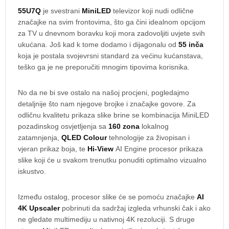
55U7Q
je svestrani
MiniLED
televizor koji nudi odlične
značajke na svim frontovima, što ga čini idealnom opcijom
za TV u dnevnom boravku koji mora zadovoljiti uvjete svih
ukućana. Još kad k tome dodamo i dijagonalu od
55 inča
koja je postala svojevrsni standard za većinu kućanstava,
teško ga je ne preporučiti mnogim tipovima korisnika.
No da ne bi sve ostalo na našoj procjeni, pogledajmo
detaljnije što nam njegove brojke i značajke govore. Za
odličnu kvalitetu prikaza slike brine se kombinacija MiniLED
pozadinskog osvjetljenja sa
160 zona
lokalnog
zatamnjenja,
QLED Colour
tehnologije za živopisan i
vjeran prikaz boja, te
Hi-View
AI Engine procesor prikaza
slike koji će u svakom trenutku ponuditi optimalno vizualno
iskustvo.
Između ostalog, procesor slike će se pomoću značajke
AI
4K Upscaler
pobrinuti da sadržaj izgleda vrhunski čak i ako
ne gledate multimediju u nativnoj 4K rezoluciji. S druge