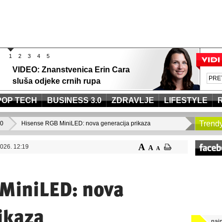
1
2
3
4
5
VIDEO: Znanstvenica Erin Cara
sluša odjeke crnih rupa
POP TECH
BUSINESS 3.0
ZDRAVLJE
LIFESTYLE
Trend
.0
Hisense RGB MiniLED: nova generacija prikaza
A
026. 12:19
A
A
MiniLED: nova
ikaza
naj