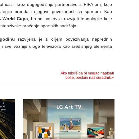
isutnost i kroz dugogodišnje partnerstvo s FIFA-om, koje
rategije brenda i njegove povezanosti sa sportom. Kao
FA World Cupa
, brend nastavlja razvijati tehnologije koje
intenzivnije praćenje sportskih sadržaja.
 godinu
razvijena je s ciljem povezivanja naprednih
a i sve važnije uloge televizora kao središnjeg elementa
Ako misliš da bi mogao napisati
bolje, postani naš suradnik.»