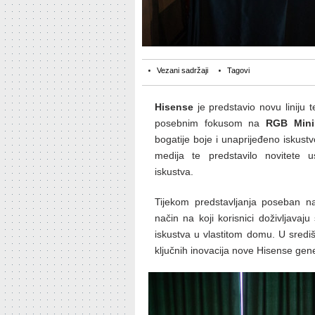
Vezani sadržaji
Tagovi
Hisense
je predstavio novu liniju 
posebnim fokusom na
RGB Min
bogatije boje i unaprijeđeno iskust
medija te predstavilo novitete
iskustva.
Tijekom predstavljanja poseban nag
način na koji korisnici doživljavaj
iskustva u vlastitom domu. U sredi
ključnih inovacija nove Hisense gene