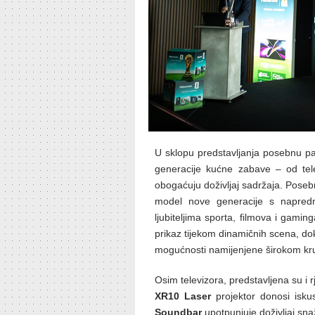
U sklopu predstavljanja posebnu paž
generacije kućne zabave – od tele
obogaćuju doživljaj sadržaja. Pose
model nove generacije s napred
ljubiteljima sporta, filmova i gamin
prikaz tijekom dinamičnih scena, d
mogućnosti namijenjene širokom kru
Osim televizora, predstavljena su i
XR10 Laser
projektor donosi isku
Soundbar
upotpunjuje doživljaj sn