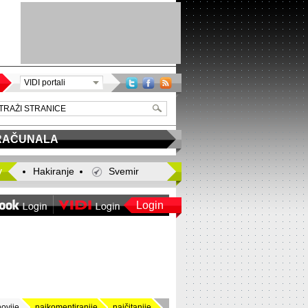
VIDI portali
RAČUNALA
y
Hakiranje
Svemir
Login
novije
najkomentiranije
najčitanije