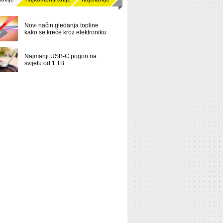
Novi način gledanja topline
kako se kreće kroz elektroniku
Najmanji USB-C pogon na
svijetu od 1 TB