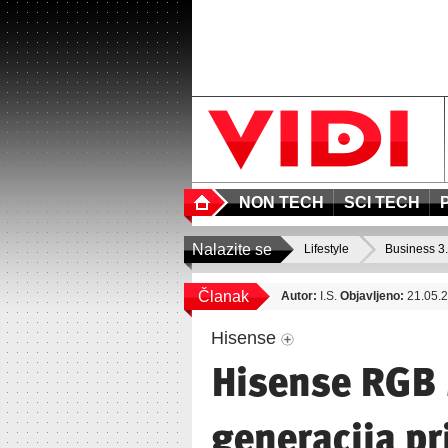
NON TECH
SCI TECH
Nalazite se
Lifestyle
Business 3
Članak
Autor:
I.S.
Objavljeno:
21.05.2
Hisense
Hisense RGB 
generacija pr