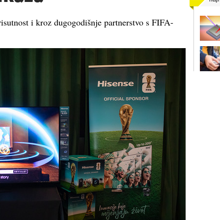
prisutnost i kroz dugogodišnje partnerstvo s FIFA-