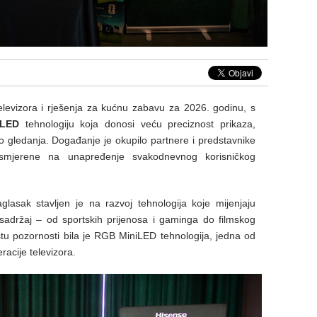
televizora i rješenja za kućnu zabavu za 2026. godinu, s
iLED
tehnologiju koja donosi veću preciznost prikaza,
vo gledanja. Događanje je okupilo partnere i predstavnike
 usmjerene na unapređenje svakodnevnog korisničkog
lasak stavljen je na razvoj tehnologija koje mijenjaju
u sadržaj – od sportskih prijenosa i gaminga do filmskog
štu pozornosti bila je RGB MiniLED tehnologija, jedna od
racije televizora.