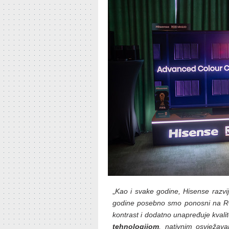
„
Kao i svake godine, Hisense razvi
godine posebno smo ponosni na RGB 
kontrast i dodatno unapređuje kvali
tehnologijom
, nativnim osvježav