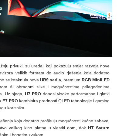
nju privukli su uređaji koji pokazuju smjer razvoja nove
vizora velikih formata do audio rješenja koja dodatno
bno se istaknula nova
UR9 serija
, premium
RGB MiniLED
nom AI obradom slike i mogućnostima prilagođenima
ga. Uz njega,
U7 PRO
donosi visoke performanse i glatki
ok
E7 PRO
kombinira prednosti QLED tehnologije i gaming
gu korisnika.
 rješenja koja dodatno proširuju mogućnosti kućne zabave.
stvo velikog kino platna u vlastiti dom, dok
HT Saturn
ažnim i bogatim zvukom.