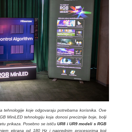
ja tehnologije koje odgovaraju potrebama korisnika. Ove
MiniLED tehnologiju koja donosi preciznije boje, bolji
tetu prikaza. Posebno se ističu
UR8 i UR9 modeli s RGB
anjem ekrana od 180 Hz i naprednim procesorima koji