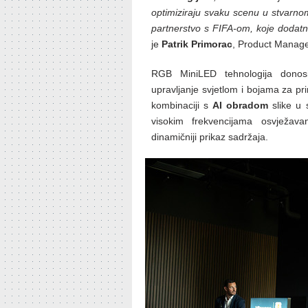
optimiziraju svaku scenu u stvarn
partnerstvo s FIFA-om, koje dodatn
je
Patrik Primorac
, Product Manage
RGB MiniLED tehnologija donosi 
upravljanje svjetlom i bojama za prir
kombinaciji s
AI obradom
slike u 
visokim frekvencijama osvježavan
dinamičniji prikaz sadržaja.