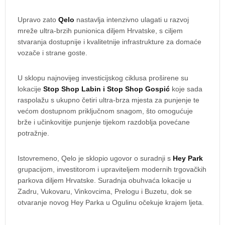
Upravo zato
Qelo
nastavlja intenzivno ulagati u razvoj
mreže ultra-brzih punionica diljem Hrvatske, s ciljem
stvaranja dostupnije i kvalitetnije infrastrukture za domaće
vozače i strane goste.
U sklopu najnovijeg investicijskog ciklusa proširene su
lokacije
Stop Shop Labin i Stop Shop Gospić
koje sada
raspolažu s ukupno četiri ultra-brza mjesta za punjenje te
većom dostupnom priključnom snagom, što omogućuje
brže i učinkovitije punjenje tijekom razdoblja povećane
potražnje.
Istovremeno, Qelo je sklopio ugovor o suradnji s
Hey Park
grupacijom, investitorom i upraviteljem modernih trgovačkih
parkova diljem Hrvatske. Suradnja obuhvaća lokacije u
Zadru, Vukovaru, Vinkovcima, Prelogu i Buzetu, dok se
otvaranje novog Hey Parka u Ogulinu očekuje krajem ljeta.