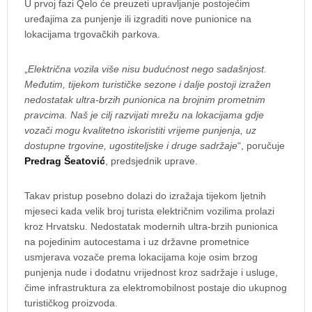
U prvoj fazi Qelo će preuzeti upravljanje postojećim
uređajima za punjenje ili izgraditi nove punionice na
lokacijama trgovačkih parkova.
„
Električna vozila više nisu budućnost nego sadašnjost.
Međutim, tijekom turističke sezone i dalje postoji izražen
nedostatak ultra-brzih punionica na brojnim prometnim
pravcima. Naš je cilj razvijati mrežu na lokacijama gdje
vozači mogu kvalitetno iskoristiti vrijeme punjenja, uz
dostupne trgovine, ugostiteljske i druge sadržaje
“, poručuje
Predrag Šeatović
, predsjednik uprave.
Takav pristup posebno dolazi do izražaja tijekom ljetnih
mjeseci kada velik broj turista električnim vozilima prolazi
kroz Hrvatsku. Nedostatak modernih ultra-brzih punionica
na pojedinim autocestama i uz državne prometnice
usmjerava vozače prema lokacijama koje osim brzog
punjenja nude i dodatnu vrijednost kroz sadržaje i usluge,
čime infrastruktura za elektromobilnost postaje dio ukupnog
turističkog proizvoda.