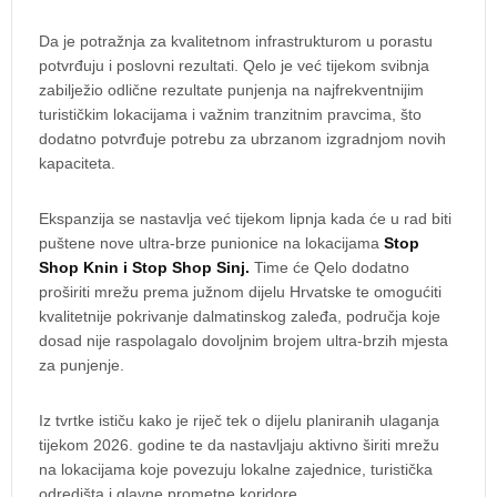
Da je potražnja za kvalitetnom infrastrukturom u porastu
potvrđuju i poslovni rezultati. Qelo je već tijekom svibnja
zabilježio odlične rezultate punjenja na najfrekventnijim
turističkim lokacijama i važnim tranzitnim pravcima, što
dodatno potvrđuje potrebu za ubrzanom izgradnjom novih
kapaciteta.
Ekspanzija se nastavlja već tijekom lipnja kada će u rad biti
puštene nove ultra-brze punionice na lokacijama
Stop
Shop Knin i Stop Shop Sinj.
Time će Qelo dodatno
proširiti mrežu prema južnom dijelu Hrvatske te omogućiti
kvalitetnije pokrivanje dalmatinskog zaleđa, područja koje
dosad nije raspolagalo dovoljnim brojem ultra-brzih mjesta
za punjenje.
Iz tvrtke ističu kako je riječ tek o dijelu planiranih ulaganja
tijekom 2026. godine te da nastavljaju aktivno širiti mrežu
na lokacijama koje povezuju lokalne zajednice, turistička
odredišta i glavne prometne koridore.