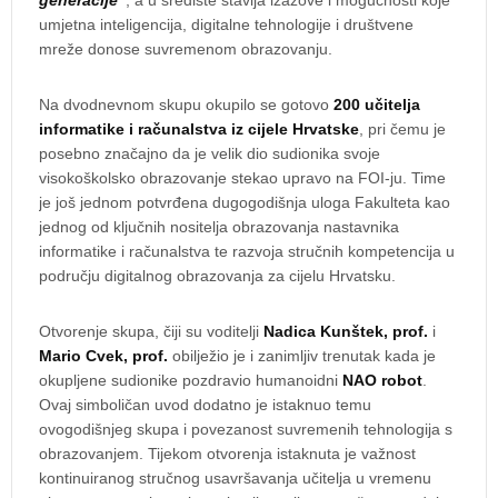
generacije“
, a u središte stavlja izazove i mogućnosti koje
umjetna inteligencija, digitalne tehnologije i društvene
mreže donose suvremenom obrazovanju.
Na dvodnevnom skupu okupilo se gotovo
200 učitelja
informatike i računalstva iz cijele Hrvatske
, pri čemu je
posebno značajno da je velik dio sudionika svoje
visokoškolsko obrazovanje stekao upravo na FOI-ju. Time
je još jednom potvrđena dugogodišnja uloga Fakulteta kao
jednog od ključnih nositelja obrazovanja nastavnika
informatike i računalstva te razvoja stručnih kompetencija u
području digitalnog obrazovanja za cijelu Hrvatsku.
Otvorenje skupa, čiji su voditelji
Nadica Kunštek, prof.
i
Mario Cvek, prof.
obilježio je i zanimljiv trenutak kada je
okupljene sudionike pozdravio humanoidni
NAO robot
.
Ovaj simboličan uvod dodatno je istaknuo temu
ovogodišnjeg skupa i povezanost suvremenih tehnologija s
obrazovanjem. Tijekom otvorenja istaknuta je važnost
kontinuiranog stručnog usavršavanja učitelja u vremenu