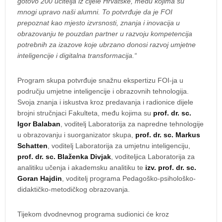
gotovo 200 učitelja iz cijele Hrvatske, među kojima su
mnogi upravo naši alumni. To potvrđuje da je FOI
prepoznat kao mjesto izvrsnosti, znanja i inovacija u
obrazovanju te pouzdan partner u razvoju kompetencija
potrebnih za izazove koje ubrzano donosi razvoj umjetne
inteligencije i digitalna transformacija.“
Program skupa potvrđuje snažnu ekspertizu FOI-ja u
području umjetne inteligencije i obrazovnih tehnologija.
Svoja znanja i iskustva kroz predavanja i radionice dijele
brojni stručnjaci Fakulteta, među kojima su
prof. dr. sc.
Igor Balaban
, voditelj Laboratorija za napredne tehnologije
u obrazovanju i suorganizator skupa,
prof. dr. sc. Markus
Schatten
, voditelj Laboratorija za umjetnu inteligenciju,
prof. dr. sc. Blaženka Divjak
, voditeljica Laboratorija za
analitiku učenja i akademsku analitiku te
izv. prof. dr. sc.
Goran Hajdin
, voditelj programa Pedagoško-psihološko-
didaktičko-metodičkog obrazovanja.
Tijekom dvodnevnog programa sudionici će kroz