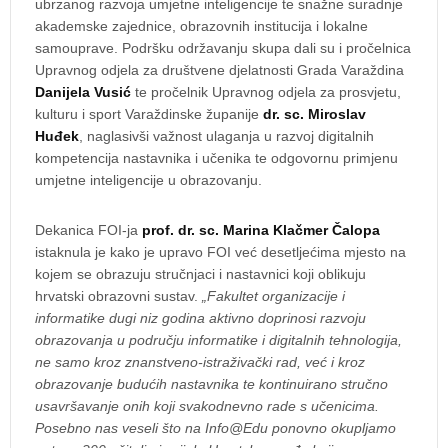
ubrzanog razvoja umjetne inteligencije te snažne suradnje
akademske zajednice, obrazovnih institucija i lokalne
samouprave. Podršku održavanju skupa dali su i pročelnica
Upravnog odjela za društvene djelatnosti Grada Varaždina
Danijela Vusić
te pročelnik Upravnog odjela za prosvjetu,
kulturu i sport Varaždinske županije
dr. sc. Miroslav
Huđek
, naglasivši važnost ulaganja u razvoj digitalnih
kompetencija nastavnika i učenika te odgovornu primjenu
umjetne inteligencije u obrazovanju.
Dekanica FOI-ja
prof. dr. sc. Marina Klačmer Čalopa
istaknula je kako je upravo FOI već desetljećima mjesto na
kojem se obrazuju stručnjaci i nastavnici koji oblikuju
hrvatski obrazovni sustav.
„Fakultet organizacije i
informatike dugi niz godina aktivno doprinosi razvoju
obrazovanja u području informatike i digitalnih tehnologija,
ne samo kroz znanstveno-istraživački rad, već i kroz
obrazovanje budućih nastavnika te kontinuirano stručno
usavršavanje onih koji svakodnevno rade s učenicima.
Posebno nas veseli što na Info@Edu ponovno okupljamo