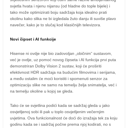
svjetla hvata i njenu nijansu (od hladne do tople bijele) i
tako može optimizirati boju sadržaja koja idealno prati
okolinu kako slika ne bi izgledala žuto danju ili suviše plavo
navečer, kako je to slučaj kod klasičnijih televizora.
Novi čipset i AI funkcije
Hisense ni ovdje nije bio zadovoljan „običnim“ sustavom,
već je ovdje, uz pomoć novog čipseta i AI funkcija prvi puta
demonstriran Dolby Vision 2 sustav, koji će proširiti
efektivnost HDR sadržaja na budućim filmovima i serijama,
a među ostalim će moći koristiti i spomenuti senzor za
optimizaciju slike ne samo na temelju želja snimatelja, već i
na temelju okoline u kojoj se gleda.
Tako će se svjetlina podići kada se sadržaj gleda u jako
osvjetljenoj sobi ili pak u toplo osvjetljenim večernjim
uvjetima. Ova funkcionalnost će doći do izražaja tek za koju
godinu kada se i sadržaj počne prema njoj kodirati, no s