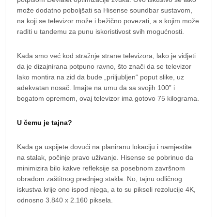
može dodatno poboljšati sa Hisense soundbar sustavom,
na koji se televizor može i bežično povezati, a s kojim može
raditi u tandemu za punu iskoristivost svih mogućnosti.
Kada smo već kod stražnje strane televizora, lako je vidjeti
da je dizajnirana potpuno ravno, što znači da se televizor
lako montira na zid da bude „priljubljen“ poput slike, uz
adekvatan nosač. Imajte na umu da sa svojih 100” i
bogatom opremom, ovaj televizor ima gotovo 75 kilograma.
U čemu je tajna?
Kada ga uspijete dovući na planiranu lokaciju i namjestite
na stalak, počinje pravo uživanje. Hisense se pobrinuo da
minimizira bilo kakve refleksije sa posebnom završnom
obradom zaštitnog prednjeg stakla. No, tajnu odličnog
iskustva krije ono ispod njega, a to su pikseli rezolucije 4K,
odnosno 3.840 x 2.160 piksela.