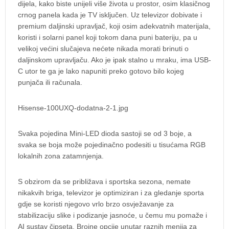
dijela, kako biste unijeli više života u prostor, osim klasičnog
crnog panela kada je TV isključen. Uz televizor dobivate i
premium daljinski upravljač, koji osim adekvatnih materijala,
koristi i solarni panel koji tokom dana puni bateriju, pa u
velikoj većini slučajeva nećete nikada morati brinuti o
daljinskom upravljaču. Ako je ipak stalno u mraku, ima USB-
C utor te ga je lako napuniti preko gotovo bilo kojeg
punjača ili računala.
Hisense-100UXQ-dodatna-2-1.jpg
Svaka pojedina Mini-LED dioda sastoji se od 3 boje, a
svaka se boja može pojedinačno podesiti u tisućama RGB
lokalnih zona zatamnjenja.
S obzirom da se približava i sportska sezona, nemate
nikakvih briga, televizor je optimiziran i za gledanje sporta
gdje se koristi njegovo vrlo brzo osvježavanje za
stabilizaciju slike i podizanje jasnoće, u čemu mu pomaže i
AI sustav čipseta. Brojne opcije unutar raznih menija za