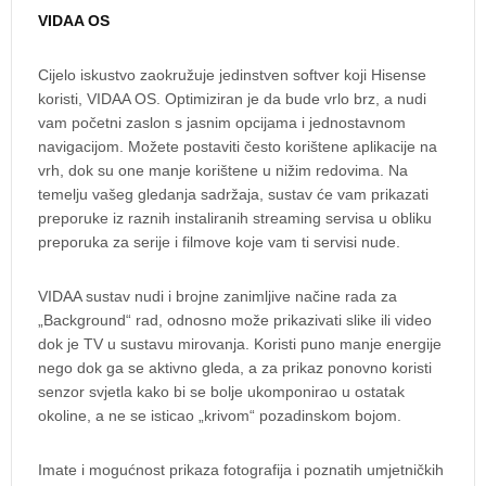
VIDAA OS
Cijelo iskustvo zaokružuje jedinstven softver koji Hisense
koristi, VIDAA OS. Optimiziran je da bude vrlo brz, a nudi
vam početni zaslon s jasnim opcijama i jednostavnom
navigacijom. Možete postaviti često korištene aplikacije na
vrh, dok su one manje korištene u nižim redovima. Na
temelju vašeg gledanja sadržaja, sustav će vam prikazati
preporuke iz raznih instaliranih streaming servisa u obliku
preporuka za serije i filmove koje vam ti servisi nude.
VIDAA sustav nudi i brojne zanimljive načine rada za
„Background“ rad, odnosno može prikazivati slike ili video
dok je TV u sustavu mirovanja. Koristi puno manje energije
nego dok ga se aktivno gleda, a za prikaz ponovno koristi
senzor svjetla kako bi se bolje ukomponirao u ostatak
okoline, a ne se isticao „krivom“ pozadinskom bojom.
Imate i mogućnost prikaza fotografija i poznatih umjetničkih