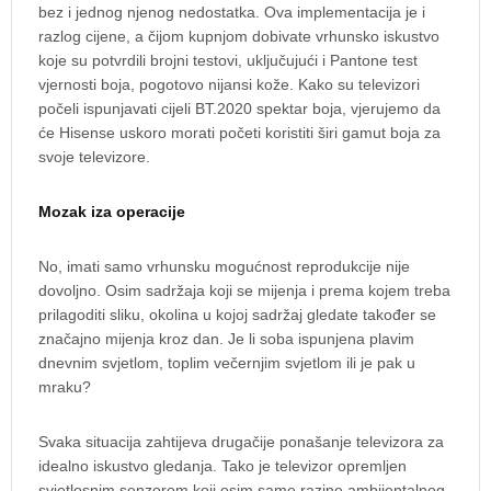
bez i jednog njenog nedostatka. Ova implementacija je i
razlog cijene, a čijom kupnjom dobivate vrhunsko iskustvo
koje su potvrdili brojni testovi, uključujući i Pantone test
vjernosti boja, pogotovo nijansi kože. Kako su televizori
počeli ispunjavati cijeli BT.2020 spektar boja, vjerujemo da
će Hisense uskoro morati početi koristiti širi gamut boja za
svoje televizore.
Mozak iza operacije
No, imati samo vrhunsku mogućnost reprodukcije nije
dovoljno. Osim sadržaja koji se mijenja i prema kojem treba
prilagoditi sliku, okolina u kojoj sadržaj gledate također se
značajno mijenja kroz dan. Je li soba ispunjena plavim
dnevnim svjetlom, toplim večernjim svjetlom ili je pak u
mraku?
Svaka situacija zahtijeva drugačije ponašanje televizora za
idealno iskustvo gledanja. Tako je televizor opremljen
svjetlosnim senzorom koji osim same razine ambijentalnog