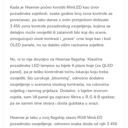
Kada je Hisense počeo koristiti MiniLED kao izvor
pozadinske svjetlosti, svake godine broj zona kontrole se
povećavao, pa tako danas s ovim primjerkom dobivate
3.456 zona kontrole pozadinskog osvjetljenja, kojima se
detaljno može osvijetliti ili zatamniti bilo koji dio scene,
omogućujući visok kontrast i „prave“ crne boje kao i kod
OLED panela, no sa daleko višim razinama svjetline.
No, ni to nije dovoljno za Hisense flagship. Klasične
pozadinske LED lampice su bijele ili plave boje (za QLED
panel), pa je teško kontrolirati točnu lokaciju koju treba
osvijetliti, što uzrokuje „blooming“, odnosno dodatno
osvjetljenje u scenama visokog kontrasta, na rubovima
svijetlog i tamnog prijelaza. Dodatno, s bijelim izvorom
svjetla, sam VA panel ga zapravo filtrira u R,G ili B spektar,
pa se samim time stvara i dosta gubitaka u snazi.
Hisense je tako u svoj flagship stavio RGB MiniLED
pozadinsko osvjetljenje, odnosno svaka dioda od njih 3.456