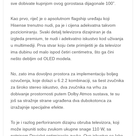
sve dobivate kupnjom ovog gorostasa dijagonale 100”.
Kao prvo, riječ je o apsolutnom flagship uređaju koji
Hisense trenutno nudi, pa je i cijena adekvatna takvom
pozicioniranju. Svaki detalj televizora dizajniran je da
izgleda premium, te nudi i adekvatno iskustvo kod uživanja
u multimediji. Prva stvar koju ćete primijetiti je da televizor
ima dubinu od malo ispod četiri centimetra, što ga čini
nešto debljim od OLED modela.
No, zato ima dovoljno prostora za implementaciju boljeg
ozvučenja, koje dolazi u 6.2.2 kombinaciji, sa šest zvučnika
za široko stereo iskustvo, dva zvučnika na vrhu za
dobivanje prostornosti putem Dolby Atmos sustava, te su
još sa stražnje strane ugrađena dva dubokotonca za
izražajnije specijalne efekte.
To je i razlog perforiranom dizajnu obruba televizora, koji
može ispuniti sobu zvukom ukupne snage 110 W, sa
potpisom Devialet optimizacije zvuka. Ovo iskustvo se lako