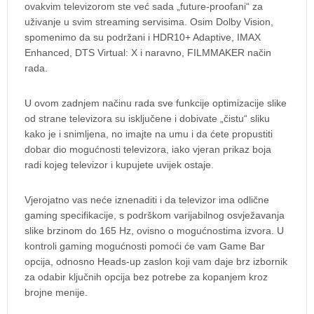
ovakvim televizorom ste već sada „future-proofani“ za
uživanje u svim streaming servisima. Osim Dolby Vision,
spomenimo da su podržani i HDR10+ Adaptive, IMAX
Enhanced, DTS Virtual: X i naravno, FILMMAKER način
rada.
U ovom zadnjem načinu rada sve funkcije optimizacije slike
od strane televizora su isključene i dobivate „čistu“ sliku
kako je i snimljena, no imajte na umu i da ćete propustiti
dobar dio mogućnosti televizora, iako vjeran prikaz boja
radi kojeg televizor i kupujete uvijek ostaje.
Vjerojatno vas neće iznenaditi i da televizor ima odlične
gaming specifikacije, s podrškom varijabilnog osvježavanja
slike brzinom do 165 Hz, ovisno o mogućnostima izvora. U
kontroli gaming mogućnosti pomoći će vam Game Bar
opcija, odnosno Heads-up zaslon koji vam daje brz izbornik
za odabir ključnih opcija bez potrebe za kopanjem kroz
brojne menije.