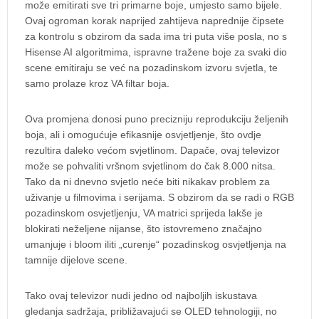
može emitirati sve tri primarne boje, umjesto samo bijele.
Ovaj ogroman korak naprijed zahtijeva naprednije čipsete
za kontrolu s obzirom da sada ima tri puta više posla, no s
Hisense AI algoritmima, ispravne tražene boje za svaki dio
scene emitiraju se već na pozadinskom izvoru svjetla, te
samo prolaze kroz VA filtar boja.
Ova promjena donosi puno precizniju reprodukciju željenih
boja, ali i omogućuje efikasnije osvjetljenje, što ovdje
rezultira daleko većom svjetlinom. Dapače, ovaj televizor
može se pohvaliti vršnom svjetlinom do čak 8.000 nitsa.
Tako da ni dnevno svjetlo neće biti nikakav problem za
uživanje u filmovima i serijama. S obzirom da se radi o RGB
pozadinskom osvjetljenju, VA matrici sprijeda lakše je
blokirati neželjene nijanse, što istovremeno značajno
umanjuje i bloom iliti „curenje“ pozadinskog osvjetljenja na
tamnije dijelove scene.
Tako ovaj televizor nudi jedno od najboljih iskustava
gledanja sadržaja, približavajući se OLED tehnologiji, no