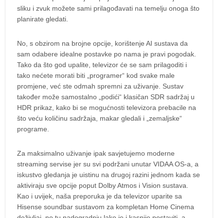
sliku i zvuk možete sami prilagođavati na temelju onoga što
planirate gledati.
No, s obzirom na brojne opcije, korištenje AI sustava da
sam odabere idealne postavke po nama je pravi pogodak.
Tako da što god upalite, televizor će se sam prilagoditi i
tako nećete morati biti „programer“ kod svake male
promjene, već ste odmah spremni za uživanje. Sustav
također može samostalno „podići“ klasičan SDR sadržaj u
HDR prikaz, kako bi se mogućnosti televizora prebacile na
što veću količinu sadržaja, makar gledali i „zemaljske“
programe.
Za maksimalno uživanje ipak savjetujemo moderne
streaming servise jer su svi podržani unutar VIDAA OS-a, a
iskustvo gledanja je uistinu na drugoj razini jednom kada se
aktiviraju sve opcije poput Dolby Atmos i Vision sustava.
Kao i uvijek, naša preporuka je da televizor uparite sa
Hisense soundbar sustavom za kompletan Home Cinema
doživljaj, no tu nadogradnju lako je i kasnije postaviti, a