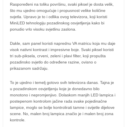
Raspoređeni na toliku površinu, svaki piksel je dosta velik,
što mu ujedno omogućuje i propusnost velike količine
svjetla. Upravo je to i odlika ovog televizora, koji koristi
MiniLED tehnologiju pozadinskog osvjetljenja kako bi
ponudio vrlo visoku svjetlinu zaslona.
Dakle, sam panel koristi naprednu VA matricu koja mu daje
visok nativni kontrast i impresivne boje. Svaki piksel koristi
tri sub-piksela, crveni, zeleni i plavi filter, koji propušta
pozadinsko svjetlo do određene razine, ovisno o
prikazanom sadržaju.
To je ujedno i temelj gotovo svih televizora danas. Tajna je
u pozadinskom osvjetljenju koje je donedavno bilo
monotono i nepromjenjivo. Dolaskom manjih LED lampica i
postepenom kontrolom jačine rada svake pojedinačne
lampice, moglo se bolje kontrolirati tamne i svijetle dijelove
scene. No, malen broj lampica značio je i malen broj zona
kontrole.