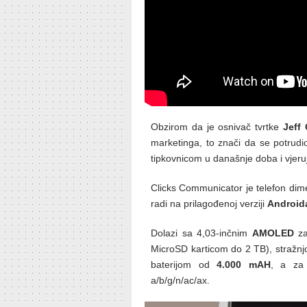
Obzirom da je osnivač tvrtke
Jeff
marketinga, to znači da se potrudio 
tipkovnicom u današnje doba i vjeru
Clicks Communicator je telefon di
radi na prilagođenoj verziji
Androida
Dolazi sa 4,03-inčnim
AMOLED
za
MicroSD karticom do 2 TB), straž
baterijom od
4.000 mAH
, a za 
a/b/g/n/ac/ax.