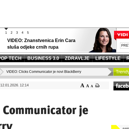
1
2
3
4
5
VIDEO: Znanstvenica Erin Cara
sluša odjeke crnih rupa
POP TECH
BUSINESS 3.0
ZDRAVLJE
LIFESTYLE
Trend
VIDEO: Clicks Communicator je novi BlackBerry
A
12.01.2026. 12:14
A
A
s Communicator je
rry
naj