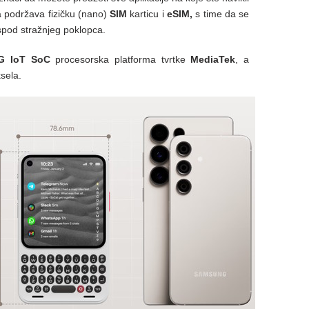
a podržava fizičku (nano)
SIM
karticu i
eSIM,
s time da se
ispod stražnjeg poklopca.
G IoT SoC
procesorska platforma tvrtke
MediaTek
, a
sela.