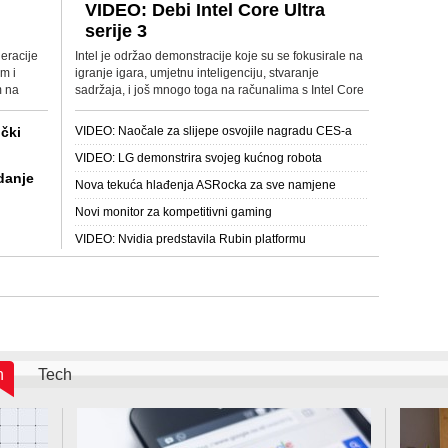
VIDEO: Debi Intel Core Ultra
serije 3
eracije
Intel je održao demonstracije koje su se fokusirale na
m i
igranje igara, umjetnu inteligenciju, stvaranje
m na
sadržaja, i još mnogo toga na računalima s Intel Core
Ultra serijom 3 procesora.
čki
VIDEO: Naočale za slijepe osvojile nagradu CES-a
VIDEO: LG demonstrira svojeg kućnog robota
danje
Nova tekuća hlađenja ASRocka za sve namjene
Novi monitor za kompetitivni gaming
VIDEO: Nvidia predstavila Rubin platformu
h
Tech