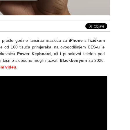
e prošle godine lansirao maskicu za
iPhone
s
fizičkom
še od 100 tisuća primjeraka, na ovogodišnjem
CES-u
je
ipkovnicu
Power Keyboard
, ali i punokrvni telefon pod
i bismo slobodno mogli nazvati
Blackberryem
za 2026.
m videu
.