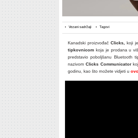
Vezani sadržaji
Tagovi
Kanadski proizvođač
Clicks,
koji j
tipkovnicom
koja je prodana u vi
predstavio poboljšanu Bluetooth t
nazivom
Clicks Communicator
koj
godinu, kao što možete vidjeti u
ovo