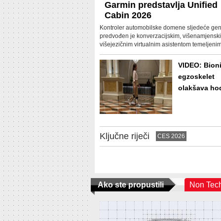
Garmin predstavlja Unified
Cabin 2026
Kontroler automobilske domene sljedeće gen
predvođen je konverzacijskim, višenamjenski
višejezičnim virtualnim asistentom temeljeni
umjetnoj inteligenciji/LLM-u.
VIDEO: Bioni
egzoskelet
olakšava ho
Ključne riječi
CES 2026
Ako ste propustili
Non Tec