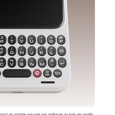
nači da možete preuzeti sve aplikacije na koje ste navikli