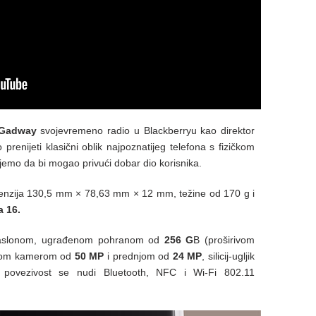
 Gadway
svojevremeno radio u Blackberryu kao direktor
prenijeti klasični oblik najpoznatijeg telefona s fizičkom
jemo da bi mogao privući dobar dio korisnika.
menzija 130,5 mm × 78,63 mm × 12 mm, težine od 170 g i
 16.
slonom, ugrađenom pohranom od
256 G
B (proširivom
njom kamerom od
50 MP
i prednjom od
24 MP
, silicij-ugljik
povezivost se nudi Bluetooth, NFC i Wi-Fi 802.11