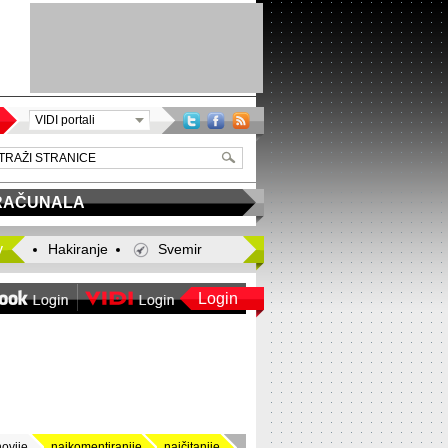
VIDI portali
RAČUNALA
y
Hakiranje
Svemir
Login
novije
najkomentiranije
najčitanije