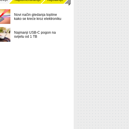
Novi način gledanja topline
kako se kreće kroz elektroniku
Najmanji USB-C pogon na
svijetu od 1 TB