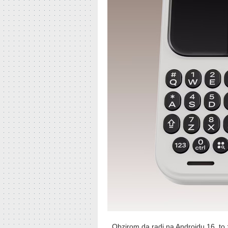
Obzirom da radi na Androidu 16, to z