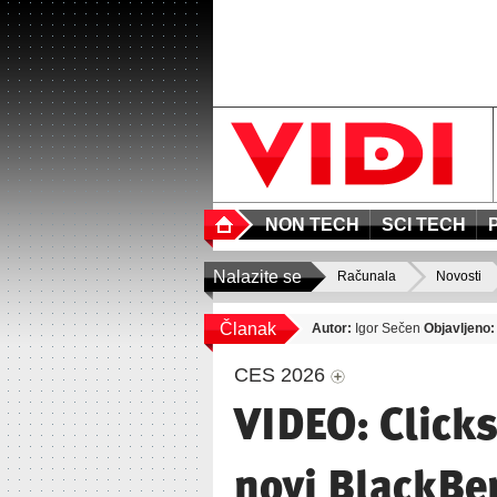
NON TECH
SCI TECH
Nalazite se
Računala
Novosti
Članak
Autor:
Igor Sečen
Objavljeno:
CES 2026
VIDEO: Click
novi BlackBe