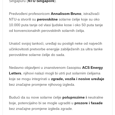
Singapuru (
NTU Singapore
).
Predvođeni profesoricom
Annalisom Bruno
, istraživači
NTU-a stvorili su
perovskitne
solarne ćelije koje su oko
10.000 puta tanje od vlasi ljudske kose i oko 50 puta tanje
od konvencionalnih perovskitnih solarnih ćelija.
Unatoč svojoj tankoći, uređaji su postigli neke od najvećih
učinkovitosti pretvorbe energije zabilježenih za ultra tanke
perovskitne solarne ćelije do sada.
Nedavno objavljeni u znanstvenom časopisu
ACS Energy
Letters
, njihovi nalazi mogli bi utrti put solarnim ćelijama
koje se mogu integrirati u
zgrade, vozila i nosive uređaje
bez značajne promjene njihovog izgleda.
Budući da su nove solarne ćelije
poluprozirne i
neutralne
boje, potencijalno bi se mogle ugraditi u
prozore i fasade
bez značajne promjene izgleda zgrade.