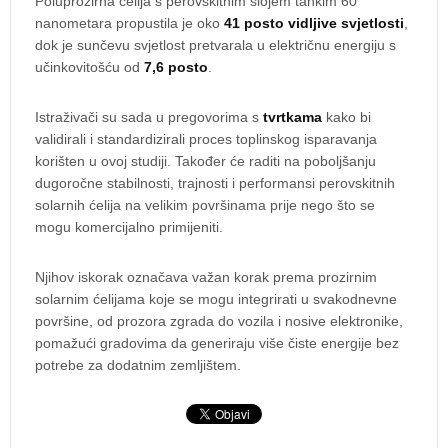
Poluprozirna ćelija s perovskitnim slojem tankim 60
nanometara propustila je oko
41 posto vidljive svjetlosti
,
dok je sunčevu svjetlost pretvarala u električnu energiju s
učinkovitošću od
7,6 posto
.
Istraživači su sada u pregovorima s
tvrtkama
kako bi
validirali i standardizirali proces toplinskog isparavanja
korišten u ovoj studiji. Također će raditi na poboljšanju
dugoročne stabilnosti, trajnosti i performansi perovskitnih
solarnih ćelija na velikim površinama prije nego što se
mogu komercijalno primijeniti.
Njihov iskorak označava važan korak prema prozirnim
solarnim ćelijama koje se mogu integrirati u svakodnevne
površine, od prozora zgrada do vozila i nosive elektronike,
pomažući gradovima da generiraju više čiste energije bez
potrebe za dodatnim zemljištem.