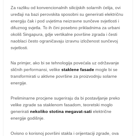
Za razliku od konvencionalnih silicijskih solarnih ćelija, ovi
uređaji na bazi perovskita sposobni su generirati električnu
energiju čak i pod uvjetima neizravne sunčeve svjetlosti i
difuznog svjetla. To ih čini posebno prikladnima za urbani
okoliš Singapura, gdje vertikalne površine zgrada i česti
naoblaci često ograničavaju izravnu izloženost sunčevoj
svjetlosti.
Na primjer, ako bi se tehnologija povećala uz održavanje
sličnih performansi, velike
staklene fasade
mogle bi se
transformirati u aktivne površine za proizvodnju solarne
energije.
Preliminarne procjene sugeriraju da bi postavljanje preko
velike zgrade sa staklenom fasadom, teoretski moglo
generirati
nekoliko stotina megavat-sati
električne
energije godišnje.
Ovisno o korisnoj površini stakla i orijentaciji zgrade, ova