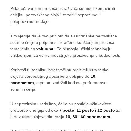
Prilagođavanjem procesa, istraživači su mogli kontrolirati
debljinu perovskitnog sloja i stvoriti i neprozirne i
poluprozirne uređaje.
Tim vjeruje da je ovo prvi put da su ultratanke perovskitne
solarne ćelije u potpunosti izrađene korištenjem procesa
temeljenih na
vakuumu
. To bi moglo učiniti tehnologiju
prikladnijom za veliku industrijsku proizvodnju u budućnosti.
Koristeći tu tehniku, istraživači su proizveli ultra tanke
slojeve perovskitnog apsorbera debljine do
10
nanometara
, a pritom zadržali korisne performanse
solarnih ćelija.
U neprozirnim uređajima, ćelije su postigle učinkovitost
pretvorbe energije od oko
7 posto, 11 posto i 12 posto
za
perovskitne slojeve dimenzija
10, 30 i 60 nanometara
.