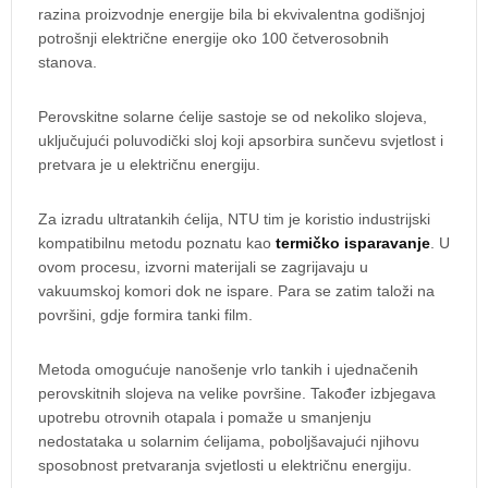
razina proizvodnje energije bila bi ekvivalentna godišnjoj
potrošnji električne energije oko 100 četverosobnih
stanova.
Perovskitne solarne ćelije sastoje se od nekoliko slojeva,
uključujući poluvodički sloj koji apsorbira sunčevu svjetlost i
pretvara je u električnu energiju.
Za izradu ultratankih ćelija, NTU tim je koristio industrijski
kompatibilnu metodu poznatu kao
termičko isparavanje
. U
ovom procesu, izvorni materijali se zagrijavaju u
vakuumskoj komori dok ne ispare. Para se zatim taloži na
površini, gdje formira tanki film.
Metoda omogućuje nanošenje vrlo tankih i ujednačenih
perovskitnih slojeva na velike površine. Također izbjegava
upotrebu otrovnih otapala i pomaže u smanjenju
nedostataka u solarnim ćelijama, poboljšavajući njihovu
sposobnost pretvaranja svjetlosti u električnu energiju.