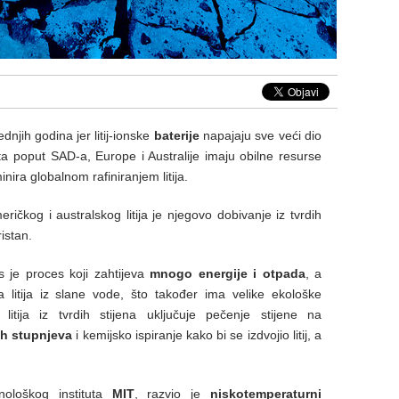
dnjih godina jer litij-ionske
baterije
napajaju sve veći dio
ta poput SAD-a, Europe i Australije imaju obilne resurse
nira globalnom rafiniranjem litija.
ičkog i australskog litija je njegovo dobivanje iz tvrdih
istan.
as je proces koji zahtijeva
mnogo energije i otpada
, a
 litija iz slane vode, što također ima velike ekološke
 litija iz tvrdih stijena uključuje pečenje stijene na
ih stupnjeva
i kemijsko ispiranje kako bi se izdvojio litij, a
nološkog instituta
MIT
, razvio je
niskotemperaturni