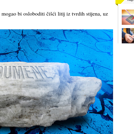
gao bi osloboditi čišći litij iz tvrdih stijena, uz