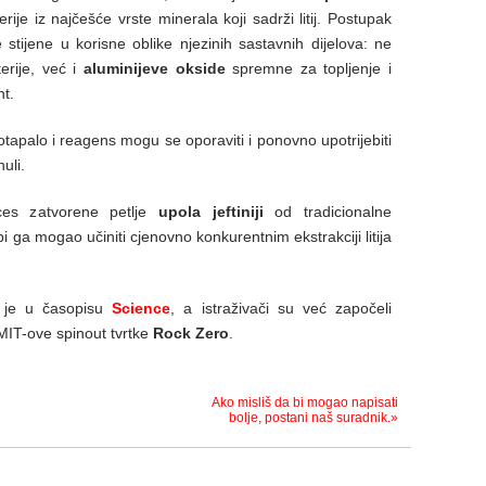
erije iz najčešće vrste minerala koji sadrži litij. Postupak
stijene u korisne oblike njezinih sastavnih dijelova: ne
rije, već i
aluminijeve okside
spremne za topljenje i
t.
otapalo i reagens mogu se oporaviti i ponovno upotrijebiti
uli.
oces zatvorene petlje
upola jeftiniji
od tradicionalne
da bi ga mogao učiniti cjenovno konkurentnim ekstrakciji litija
n je u časopisu
Science
, a istraživači su već započeli
 MIT-ove spinout tvrtke
Rock Zero
.
Ako misliš da bi mogao napisati
bolje, postani naš suradnik.»