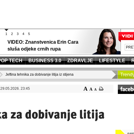
1
2
3
4
5
VIDEO: Znanstvenica Erin Cara
sluša odjeke crnih rupa
POP TECH
BUSINESS 3.0
ZDRAVLJE
LIFESTYLE
Trend
Jeftina tehnika ​​za dobivanje litija iz stijena
A
29.05.2026. 23:45
A
A
a ​​za dobivanje litija
naj