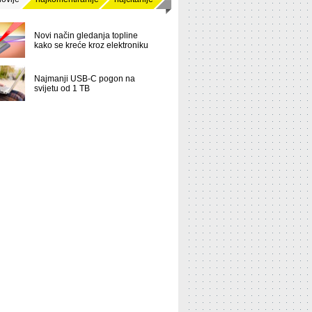
Novi način gledanja topline
kako se kreće kroz elektroniku
Najmanji USB-C pogon na
svijetu od 1 TB