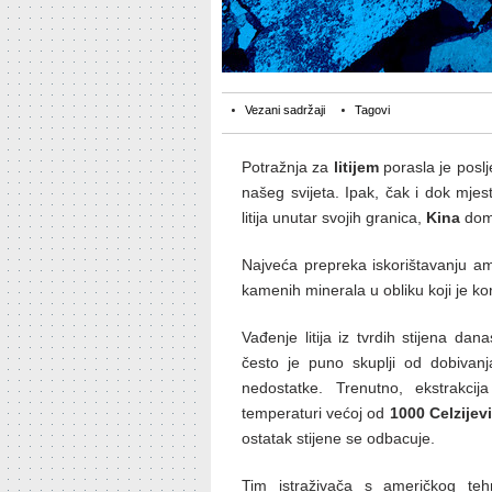
Vezani sadržaji
Tagovi
Potražnja za
litijem
porasla je poslje
našeg svijeta. Ipak, čak i dok mjes
litija unutar svojih granica,
Kina
domi
Najveća prepreka iskorištavanju amer
kamenih minerala u obliku koji je kor
Vađenje litija iz tvrdih stijena dan
često je puno skuplji od dobivanja
nedostatke. Trenutno, ekstrakcija
temperaturi većoj od
1000 Celzijev
ostatak stijene se odbacuje.
Tim istraživača s američkog teh