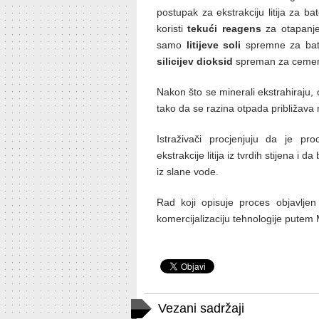
postupak za ekstrakciju litija za bat
koristi
tekući reagens
za otapanje 
samo
litijeve soli
spremne za bate
silicijev dioksid
spreman za cemen
Nakon što se minerali ekstrahiraju, 
tako da se razina otpada približava n
Istraživači procjenjuju da je pr
ekstrakcije litija iz tvrdih stijena i 
iz slane vode.
Rad koji opisuje proces objavlje
komercijalizaciju tehnologije putem
Vezani sadržaji