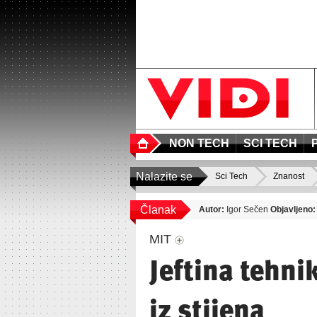
NON TECH
SCI TECH
Nalazite se
Sci Tech
Znanost
Članak
Autor:
Igor Sečen
Objavljeno:
MIT
Jeftina tehnik
iz stijena