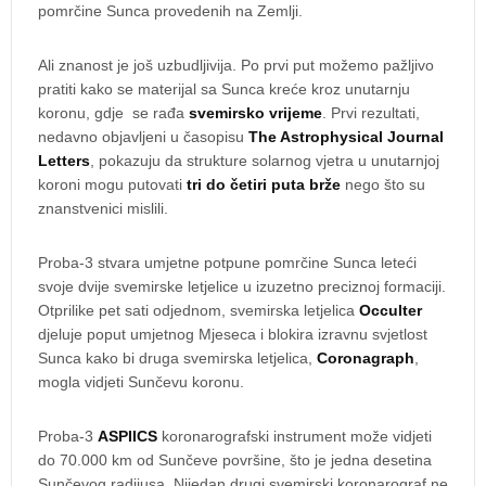
pomrčine Sunca provedenih na Zemlji.
Ali znanost je još uzbudljivija. Po prvi put možemo pažljivo
pratiti kako se materijal sa Sunca kreće kroz unutarnju
koronu, gdje se rađa
svemirsko vrijeme
. Prvi rezultati,
nedavno objavljeni u časopisu
The Astrophysical Journal
Letters
, pokazuju da strukture solarnog vjetra u unutarnjoj
koroni mogu putovati
tri do četiri puta brže
nego što su
znanstvenici mislili.
Proba‑3 stvara umjetne potpune pomrčine Sunca leteći
svoje dvije svemirske letjelice u izuzetno preciznoj formaciji.
Otprilike pet sati odjednom, svemirska letjelica
Occulter
djeluje poput umjetnog Mjeseca i blokira izravnu svjetlost
Sunca kako bi druga svemirska letjelica,
Coronagraph
,
mogla vidjeti Sunčevu koronu.
Proba-3
ASPIICS
koronarografski instrument može vidjeti
do 70.000 km od Sunčeve površine, što je jedna desetina
Sunčevog radijusa. Nijedan drugi svemirski koronarograf ne