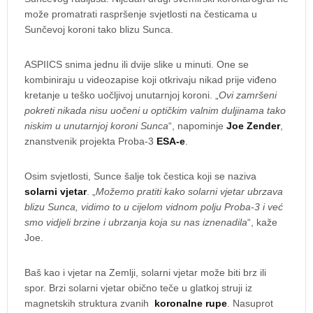
može promatrati raspršenje svjetlosti na česticama u
Sunčevoj koroni tako blizu Sunca.
ASPIICS snima jednu ili dvije slike u minuti. One se
kombiniraju u videozapise koji otkrivaju nikad prije viđeno
kretanje u teško uočljivoj unutarnjoj koroni. „
Ovi zamršeni
pokreti nikada nisu uočeni u optičkim valnim duljinama tako
niskim u unutarnjoj koroni Sunca
“, napominje
Joe Zender
,
znanstvenik projekta Proba-3
ESA-e
.
Osim svjetlosti, Sunce šalje tok čestica koji se naziva
solarni vjetar
. „
Možemo pratiti kako solarni vjetar ubrzava
blizu Sunca, vidimo to u cijelom vidnom polju Proba-3 i već
smo vidjeli brzine i ubrzanja koja su nas iznenadila
“, kaže
Joe.
Baš kao i vjetar na Zemlji, solarni vjetar može biti brz ili
spor. Brzi solarni vjetar obično teče u glatkoj struji iz
magnetskih struktura zvanih
koronalne rupe
. Nasuprot