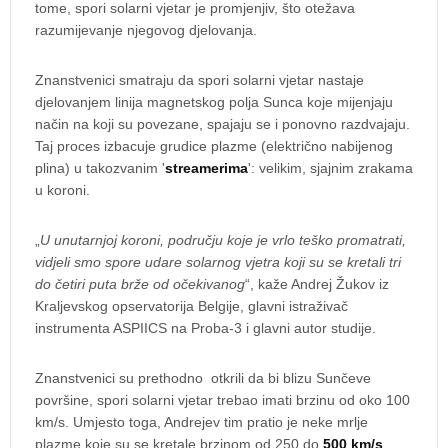
tome, spori solarni vjetar je promjenjiv, što otežava
razumijevanje njegovog djelovanja.
Znanstvenici smatraju da spori solarni vjetar nastaje
djelovanjem linija magnetskog polja Sunca koje mijenjaju
način na koji su povezane, spajaju se i ponovno razdvajaju.
Taj proces izbacuje grudice plazme (električno nabijenog
plina) u takozvanim '
streamerima
': velikim, sjajnim zrakama
u koroni.
„
U unutarnjoj koroni, području koje je vrlo teško promatrati,
vidjeli smo spore udare solarnog vjetra koji su se kretali tri
do četiri puta brže od očekivanog
“, kaže Andrej Žukov iz
Kraljevskog opservatorija Belgije, glavni istraživač
instrumenta ASPIICS na Proba-3 i glavni autor studije.
Znanstvenici su prethodno otkrili da bi blizu Sunčeve
površine, spori solarni vjetar trebao imati brzinu od oko 100
km/s. Umjesto toga, Andrejev tim pratio je neke mrlje
plazme koje su se kretale brzinom od 250 do
500 km/s
.