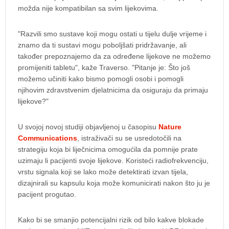
možda nije kompatibilan sa svim lijekovima.
"Razvili smo sustave koji mogu ostati u tijelu dulje vrijeme i
znamo da ti sustavi mogu poboljšati pridržavanje, ali
također prepoznajemo da za određene lijekove ne možemo
promijeniti tabletu", kaže Traverso. "Pitanje je: Što još
možemo učiniti kako bismo pomogli osobi i pomogli
njihovim zdravstvenim djelatnicima da osiguraju da primaju
lijekove?"
U svojoj novoj studiji objavljenoj u časopisu
Nature
Communications
, istraživači su se usredotočili na
strategiju koja bi liječnicima omogućila da pomnije prate
uzimaju li pacijenti svoje lijekove. Koristeći radiofrekvenciju,
vrstu signala koji se lako može detektirati izvan tijela,
dizajnirali su kapsulu koja može komunicirati nakon što ju je
pacijent progutao.
Kako bi se smanjio potencijalni rizik od bilo kakve blokade