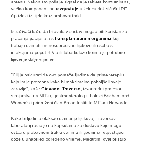
antenu. Nakon što pošalje signal da je tableta konzumirana,
većina komponenti se
razgrađuje
u želucu dok sićušni RF
čip izlazi iz tijela kroz probavni trakt.
Istraživači kažu da bi ovakav sustav mogao biti koristan za
praćenje pacijenata s
transplantiranim organima
koji
trebaju uzimati imunosupresivne lijekove ili osoba s
infekcijama poput HIV-a ili tuberkuloze kojima je potrebno
liječenje dulje vrijeme.
"Cilj je osigurati da ovo pomaže ljudima da prime terapiju
koja im je potrebna kako bi maksimalno poboljšali svoje
zdravlje", kaže
Giovanni Traverso
, izvanredni profesor
strojarstva na MIT-u, gastroenterolog u bolnici Brigham and
Women's i pridruženi član Broad Instituta MIT-a i Harvarda.
Kako bi ljudima olakšao uzimanje lijekova, Traversov
laboratorij radio je na kapsulama za dostavu koje mogu
ostati u probavnom traktu danima ili tjednima, otpuštajući
doze u unaprijed određeno vrijeme. Međutim, ovaj pristup