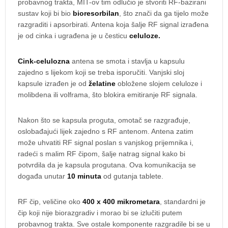
probavnog trakta, MIT-ov tim odlučio je stvoriti RF-bazirani
sustav koji bi bio
bioresorbilan
, što znači da ga tijelo može
razgraditi i apsorbirati. Antena koja šalje RF signal izrađena
je od cinka i ugrađena je u česticu
celuloze.
Cink-celulozna
antena se smota i stavlja u kapsulu
zajedno s lijekom koji se treba isporučiti. Vanjski sloj
kapsule izrađen je od
želatine
obložene slojem celuloze i
molibdena ili volframa, što blokira emitiranje RF signala.
Nakon što se kapsula proguta, omotač se razgrađuje,
oslobađajući lijek zajedno s RF antenom. Antena zatim
može uhvatiti RF signal poslan s vanjskog prijemnika i,
radeći s malim RF čipom, šalje natrag signal kako bi
potvrdila da je kapsula progutana. Ova komunikacija se
događa unutar
10 minuta
od gutanja tablete.
RF čip, veličine oko
400 x 400 mikrometara
, standardni je
čip koji nije biorazgradiv i morao bi se izlučiti putem
probavnog trakta. Sve ostale komponente razgradile bi se u